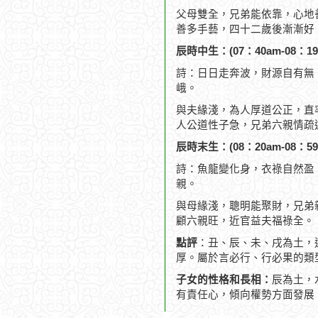
父母雙全，兄弟能依靠，心地
善多手藝，四十二歲後漸漸好
辰時中生：(07：40am-08：19
詩：日日走奔波，財源自有無
峨。
與夫緣淺，為人厚道公正，直
人公道性子急，兄弟六親情疏
辰時末生：(08：20am-08：59
詩：魚龍變化身，衣祿自然盈
親。
與母緣淺，聰明能聚財，兄弟
顧六親旺，近官益夫福祿全。
點評
：丑、辰、未、戌為土，
厚。屬於言必行、行必果的類
子女的性格和長相：
辰為土，
有責任心，傾向權勢方面發展