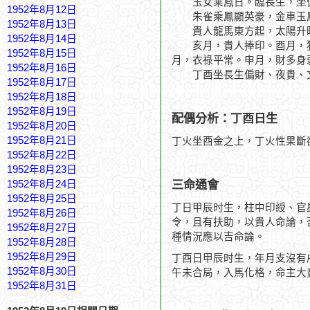
玉女乘鳳日。臨長生，坐
1952年8月12日
朱雀乘鳳顯英豪，金車玉
1952年8月13日
貴人龍馬東方起，太陽升
1952年8月14日
亥月，貴人捧印。酉月，犯
1952年8月15日
月，衣祿平常。申月，財多身
1952年8月16日
丁酉坐長生偏財、夜貴、文
1952年8月17日
1952年8月18日
1952年8月19日
配偶分析：丁酉日生
1952年8月20日
1952年8月21日
丁火坐酉金之上，丁火性果斷
1952年8月22日
1952年8月23日
三命通會
1952年8月24日
1952年8月25日
丁日甲辰时生，柱中印綬、官
1952年8月26日
令，且有扶助，以貴人命論，
1952年8月27日
種情況應以吉命論。
1952年8月28日
1952年8月29日
丁酉日甲辰时生，年月支沒有
1952年8月30日
午未合局，入馬化格，命主大
1952年8月31日