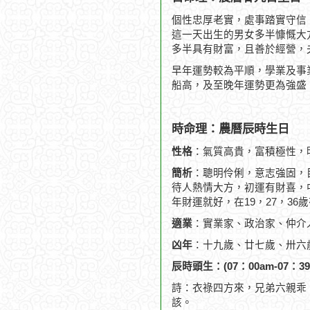
個性忠厚老實，處事踏實守信
這一天出生的男女多半慷慨大
多半具有財富，且善於經營，
早年運勢較為平順，學業及事
船高，及至晚年運勢更為強盛
時命理：農曆辰時生日
性格
：氣質高貴，富積極性，
簡析
：聰明伶俐，意志強固，
待人熱情大方，初運有財喜，
年財運就好，在19，27，36
適業
：實業家、政治家、仲介
凶年
：十九歲、廿七歲、卅六
辰時頭生：(07：00am-07：39
詩：衣祿四方來，兄弟六親乖
該。