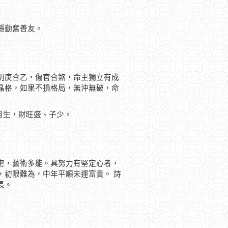
穩勤奮善友。
明庚合乙，傷官合煞，命主獨立有成
晶格，如果不損格局，無沖無破，命
月生，財旺盛、子少。
密，藝術多能。具努力有堅定心者，
，初限難為，中年平順未運富貴。 詩
長。