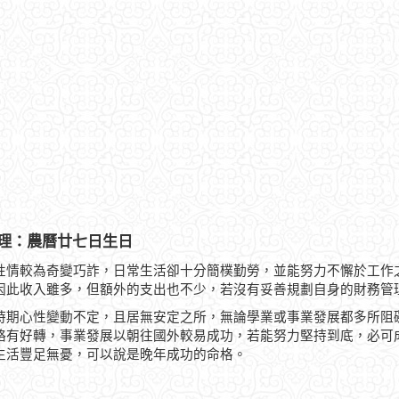
理：農曆廿七日生日
性情較為奇變巧詐，日常生活卻十分簡樸勤勞，並能努力不懈於工作
因此收入雖多，但額外的支出也不少，若沒有妥善規劃自身的財務管
時期心性變動不定，且居無安定之所，無論學業或事業發展都多所阻
略有好轉，事業發展以朝往國外較易成功，若能努力堅持到底，必可
生活豐足無憂，可以說是晚年成功的命格。