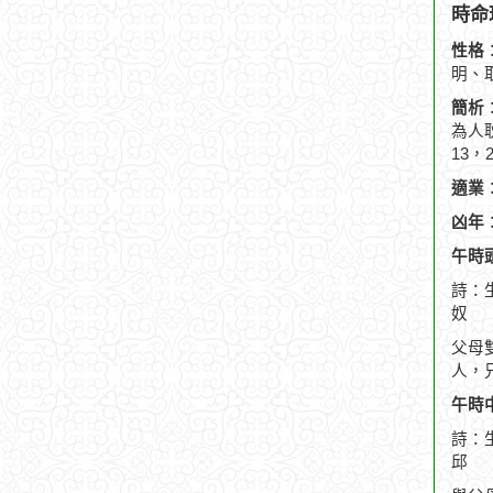
時命
性格
明、
簡析
為人
13，
適業
凶年
午時頭
詩：
奴
父母
人，
午時中
詩：
邱