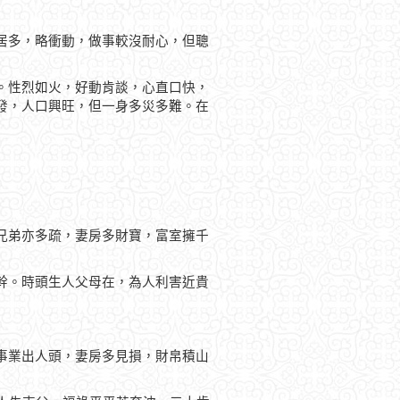
居多，略衝動，做事較沒耐心，但聰
。性烈如火，好動肯談，心直口快，
發，人口興旺，但一身多災多難。在
兄弟亦多疏，妻房多財寶，富室擁千
幹。時頭生人父母在，為人利害近貴
事業出人頭，妻房多見損，財帛積山