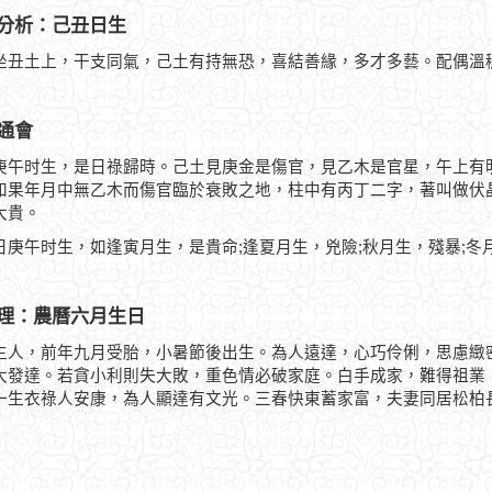
分析：己丑日生
坐丑土上，干支同氣，己土有持無恐，喜結善緣，多才多藝。配偶溫
通會
庚午时生，是日祿歸時。己土見庚金是傷官，見乙木是官星，午上有
如果年月中無乙木而傷官臨於衰敗之地，柱中有丙丁二字，著叫做伏
大貴。
日庚午时生，如逢寅月生，是貴命;逢夏月生，兇險;秋月生，殘暴;冬
理：農曆六月生日
生人，前年九月受胎，小暑節後出生。為人遠達，心巧伶俐，思慮緻
大發達。若貪小利則失大敗，重色情必破家庭。白手成家，難得祖業
一生衣祿人安康，為人顯達有文光。三春快東蓄家富，夫妻同居松柏