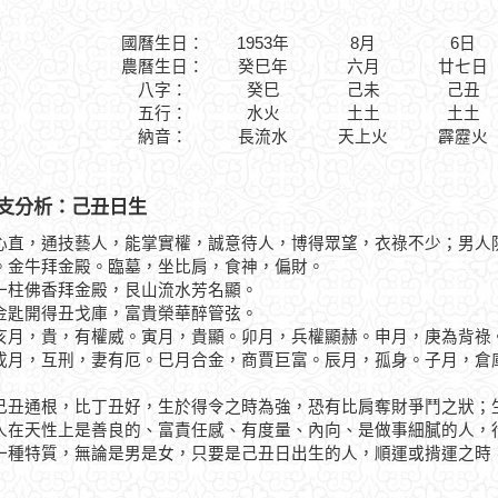
國曆生日：
1953年
8月
6日
農曆生日：
癸巳年
六月
廿七日
八字：
癸巳
己未
己丑
五行：
水火
土土
土土
納音：
長流水
天上火
霹靂火
支分析：己丑日生
心直，通技藝人，能掌實權，誠意待人，博得眾望，衣祿不少；男人
。金牛拜金殿。臨墓，坐比肩，食神，偏財。
佛香拜金殿，艮山流水芳名顯。
開得丑戈庫，富貴榮華醉管弦。
，貴，有權威。寅月，貴顯。卯月，兵權顯赫。申月，庚為背祿。
戌月，互刑，妻有厄。巳月合金，商賈巨富。辰月，孤身。子月，倉
通根，比丁丑好，生於得令之時為強，恐有比肩奪財爭鬥之狀；生
人在天性上是善良的、富責任感、有度量、內向、是做事細膩的人，
一種特質，無論是男是女，只要是己丑日出生的人，順運或揹運之時