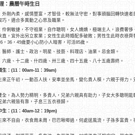
理：農曆午時生日
：外剛內柔，感情豐富，才智佳，較無法守密，對事頭腦回轉快速者
取巧，適合多異動之心思及職業。
：伶俐敏捷，不守祖業，自作聰明，女人嬌嬌，極端主人，浪費奢侈
耿直，宜外出另立家業；女性生此時婚配多破敗；男性生此時衣祿齊
26，36，49歲要小心防小人暗害，可活85歲。
：醫師、護士、政治。明星、技藝、料理店、油業。忌金類。
：六歲、十二歲、什四歲、卅三歲、四十五歲、八十五歲壽終。
生：(11：00am-11：39am)
生來正午初，一動百人扶，安車並坐馬，變化貴人模，六親于得力，
雙全，為人勢力精明，多貴人，兄弟六親具有助力，子女大多聰明能
兄弟六親皆有靠，子息三五衣祿歸。
生：(11：40am-12：19pm)
生來不自由，衣食周未周，巴巴啾唧過，何處逞風流，子孫多富貴，