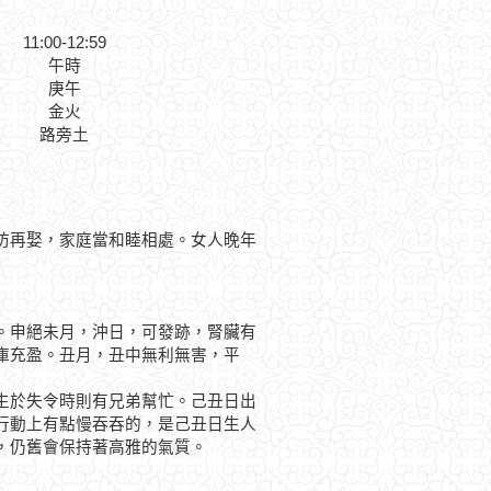
11:00-12:59
午時
庚午
金火
路旁土
防再娶，家庭當和睦相處。女人晚年
申絕未月，沖日，可發跡，腎臟有
庫充盈。丑月，丑中無利無害，平
於失令時則有兄弟幫忙。己丑日出
行動上有點慢吞吞的，是己丑日生人
，仍舊會保持著高雅的氣質。