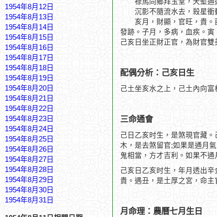
祿馬同鄉拜玉堂，天塹通
1954年8月12日
沉影不隨流水去，殺星衝
1954年8月13日
亥月，財顯，官旺，貴。酉
1954年8月14日
發跡。子月，多病，血疾。寅
1954年8月15日
己亥日坐正財正官，為財官雙
1954年8月16日
1954年8月17日
1954年8月18日
配偶分析：己亥日生
1954年8月19日
1954年8月20日
己土坐亥水之上，己土內向富
1954年8月21日
1954年8月22日
三命通會
1954年8月23日
1954年8月24日
己日乙亥时生，是煞現官藏。
1954年8月25日
木，是去煞留官;如果是通月
1954年8月26日
鬼相當，方才吉利。如果不通
1954年8月27日
1954年8月28日
己亥日乙亥时生，年月透出辛
1954年8月29日
貴。遇丑，是土厚之宮，命主
1954年8月30日
1954年8月31日
月命理：農曆七月生日