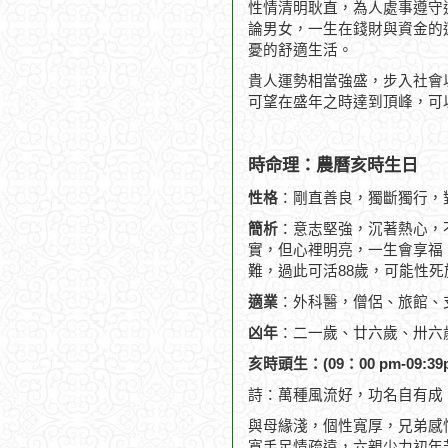
性情清明耿直，為人處事遵守
論男女，一生在錢財與資金的
憂的舒適生活。
貴人運勢相當強盛，步入社會
可望在盛年之時達到頂峰，可
時命理：農曆亥時生日
性格
：剛直善良，獨斷獨行，
簡析
：意志堅強，沉著熱心，
實，但心裡明亮，一生會享福，
難，過此可活88歲，可能性死
適業
：外科醫，僧侶、旅館、
凶年
：二一歲、廿六歲、卅六
亥時頭生：(09：00 pm-09:39
詩：萬種風流好，功名自有成
與母緣淺，個性寬厚，兄弟感
寬手足情疏遠，六親少力初年