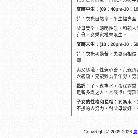
亥時中生：(09：40pm-10：19
詩：衣祿自然亨，平生福壽全
父母雙全，聰明性急，和親人
有分，女秉家權末限生。
亥時末生：(10：20pm-10：59
詩：衣祿初勤苦，夫妻兩相侵
卿
與父緣淺，性急心善，六親疏
六親疏，兄親難為早年勞，男
點評
：子、亥為水，夜深露重
足智多謀之人。言談舉止清雅
子女的性格和長相：
亥為水，
不拔的去努力，對父母較好，
CopyRight © 2009-2026
農