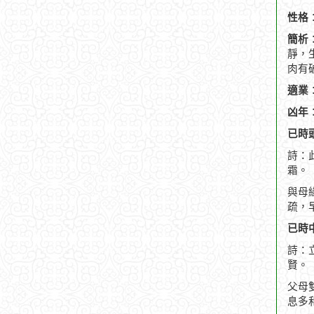
性格
簡析
靜，
肉有
適業
凶年
已時頭
詩：
霜。
與母
疏，
已時中
詩：
賢。
父母
息多