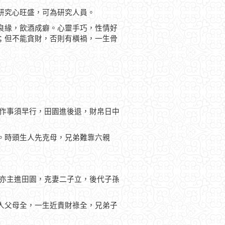
研究心旺盛，可為研究人員。
良緣，飲酒成癖。心靈手巧，性情好
；但不能貪財，否則有橫禍，一生骨
，作事須早行，田園進後退，財帛日中
。時頭生人先克母，兄弟難靠六親
，亦主進田園，克妻二子立，後代子孫
人父母全，一生近貴財祿全，兄弟子