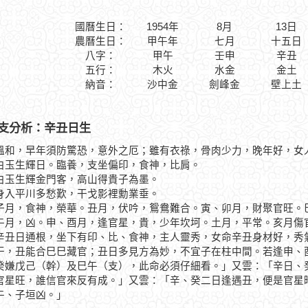
國曆生日：
1954年
8月
13日
農曆生日：
甲午年
七月
十五日
八字：
甲午
壬申
辛丑
五行：
木火
水金
金土
納音：
沙中金
劍峰金
壁上土
支分析：辛丑日生
溫和，早年須防驚恐，意外之厄；雖有衣祿，骨肉少力，晚年好，女
生輝日。臨養，支坐偏印，食神，比肩。
生輝金門客，高山得貴子為墨。
平川多愁歎，干戈影裡勳業垂。
，食神，榮華。丑月，伏吟，鴛鴦難合。寅、卯月，財聚官旺。巳
午月，凶。申、酉月，逢官星，貴，少年坎坷。土月，平常。亥月傷
日通根，坐下有印、比、食神，主人靈秀，女命辛丑身材好，秀氣
干，丑能合巳巳藏官；丑日多見方為妙，不宜子在柱中間。若逢申、
癸嫌戊己（幹）及巳午（支），此命必須仔細看。」又雲：「辛日、
官星旺，誰信官來反有成。」又雲：「辛、癸二日逢遇丑，便是官星
午、子垣凶。」