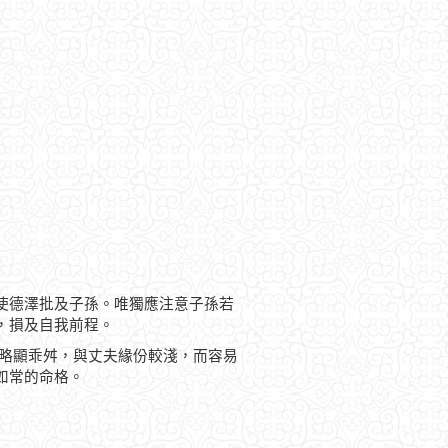
使德澤批及子孫。唯獨應注意子孫若
，損及自我前程。
運略顯乖舛，與丈夫緣份較淺，而容易
如常的命格。