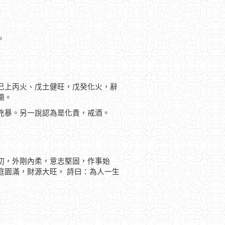
。
巳上丙火、戊土健旺，戊癸化火，辭
顯。
兇暴。另一說認為是化貴，戒酒。
切，外剛內柔，意志堅固，作事始
庭園滿，財源大旺。 詩曰：為人一生