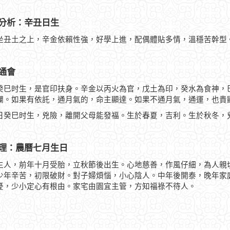
分析：辛丑日生
坐丑土之上，辛金依賴性強，好學上進，配偶體貼多情，溫穩苦幹型
通會
癸巳时生，是官印扶身。辛金以丙火為官，戊土為印，癸水為食神，
爛。如果有依託，通月氣的，命主顯達。如果不通月氣，通運，也貴
日癸巳时生，兇險，離開父母能發福。生於春夏，吉利。生於秋冬，
理：農曆七月生日
生人，前年十月受胎，立秋節後出生。心地慈善，作風仔細，為人親
少年辛苦，初限破財。對子婦煩惱，小心陰人。中年後開泰，晚年家
憂，少小定心有根由。家宅由園宜主管，方知福祿不待人。