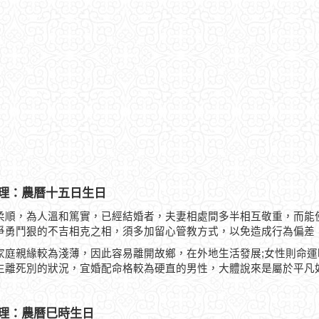
理：農曆十五日生日
柔順，為人溫和篤實，已經結婚者，夫妻相處間多半相互敬重，而能
爭勇鬥狠的不吉相克之相，須多加留心管教方式，以免造成行為偏差
家庭親緣較為淺薄，因此容易離開故鄉，在外地生活發展;女性則命
生離死別的狀況，宜婚配命格較為硬直的男性，大體說來是屬於平凡
理：農曆巳時生日