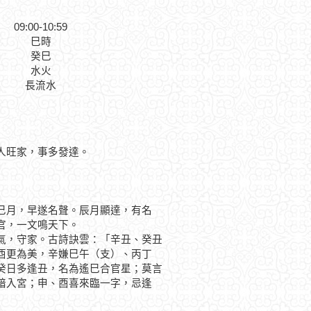
09:00-10:59
巳時
癸巳
水火
長流水
人旺家，事多發達。
月，早遂名聲。辰月顯達，有名
官，一文鳴天下。
，守家。古詩訣雲：「辛丑、癸丑
酉更為美，辛嫌巳午（支）、丙丁
癸日多逢丑，名為遙巳合官星；莫言
暗入宮；申、酉喜來臨一字，忌逢