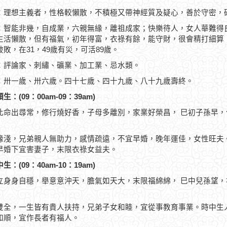
：理想主義者，性格較懶散，不積極又帶神經質及疑心，善於守密，
：智能非幾，自成業，六親無緣，離祖成家；快樂待人，女人華難得
生活懶散，但有福氣，初年得富，衣祿有餘，能守財，很會精打細算
破敗，在31，49歲有災，可活89歲。
：評論家、刺繡、礦業、加工業、忌水類。
：卅一歲、卅六歲。四十七歲、四十九歲、八十九歲壽終。
生：(09：00am-09：39am)
此命出尋常，修行燒好香，子母多離別，家業好榮昌， 巳初子孫早
緣淺，兄弟親人無助力，感情疏遠，不宜早婚，晚年運佳，女性旺夫
早婚下宜害妻子，末限衣祿女益夫。
生：(09：40am-10：19am)
立身身自穩，舉意意沖天，膽氣如天大，末限福綿綿， 巳中兒孫望
雙全，一生皆有貴人扶持，兄弟子女和睦，宜從事教育事業。時中生
和順，宜作長者有福人。