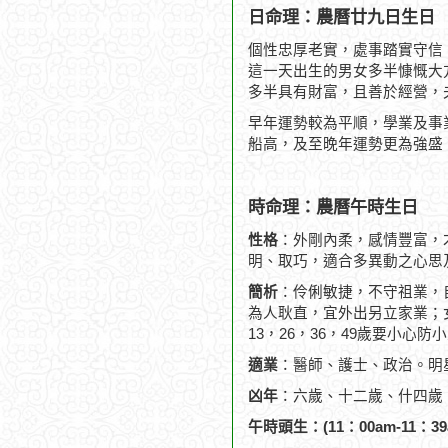
日命理：農曆廿九日生日
個性忠厚老實，處事踏實守信
這一天出生的男女多半慷慨大
多半具有財富，且善於經營，
早年運勢較為平順，學業及事
船高，及至晚年運勢更為強盛
時命理：農曆午時生日
性格
：外剛內柔，感情豐富，
明、取巧，適合多異動之心思
簡析
：伶俐敏捷，不守祖業，
為人耿直，宜外出另立家業；
13，26，36，49歲要小心防
適業
：醫師、護士、政治。明
凶年
：六歲、十二歲、什四歲
午時頭生：(11：00am-11：39