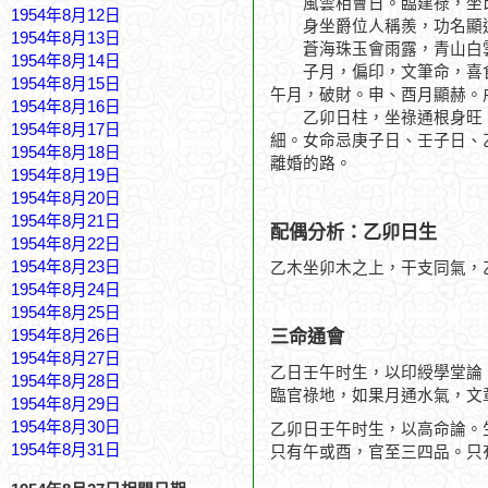
風雲相會日。臨建祿，坐
1954年8月12日
身坐爵位人稱羨，功名顯
1954年8月13日
蒼海珠玉會雨露，青山白
1954年8月14日
子月，偏印，文筆命，喜食
1954年8月15日
午月，破財。申、酉月顯赫。
1954年8月16日
乙卯日柱，坐祿通根身旺，
1954年8月17日
細。女命忌庚子日、壬子日、
1954年8月18日
離婚的路。
1954年8月19日
1954年8月20日
1954年8月21日
配偶分析：乙卯日生
1954年8月22日
1954年8月23日
乙木坐卯木之上，干支同氣，
1954年8月24日
1954年8月25日
三命通會
1954年8月26日
1954年8月27日
乙日壬午时生，以印綬學堂論
1954年8月28日
臨官祿地，如果月通水氣，文
1954年8月29日
1954年8月30日
乙卯日壬午时生，以高命論。
1954年8月31日
只有午或酉，官至三四品。只