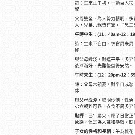
詩：生來正午初，一動百人扶
奴
父母雙全，為人勢力精明，多
人，兄弟六親皆有靠，子息三
午時中生：(11：40am-12：19
詩：生來不自由，衣食周未周
邱
與父母緣淺，財運平平，多奔
後漸漸好，先難後益得安然。
午時末生：(12：20pm-12：59
詩：父母六親憂，財帛自成愁
休
與父母緣淺，聰明伶俐，性急
弟六親難可靠，衣食不周多奔
點評
：巳午屬火，應了日當正
急躁，但是為人謙和恭敬。缺
子女的性格和長相：
午為桃花