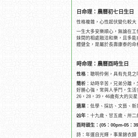
日命理：農曆初七日生日
性格複雜，心性起伏變化較大
一生大多安樂順心，無論在工
妹間的相處融洽和樂，且多能
體健全，是屬於長壽康泰的命
時命理：農曆酉時生日
性格
：聰明伶俐，具有先見之
簡析
：幼時辛苦，兄弟分離，
好勝心強，常與人爭鬥，生活
26，28，39，46歲有大的
適業
：仳學、採訪、文藝、新
凶年
：十九歲、甘五歲、卅二
酉時頭生：(05：00pm-05：39
詩：年運自光輝，事業錦衣歸