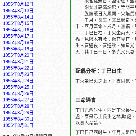
朱雀躍輝日。臨帝旺，坐劫
1955年8月12日
謝女才高滿詞館，等閒平
1955年8月13日
旌旗蔽日入鳳闋，火焰馬
1955年8月14日
午月，長生，文章顯奇。巳
1955年8月15日
申、酉月富命。戌月，無福，
1955年8月16日
丁巳日柱，丁火坐丙火，陽
1955年8月17日
禍，見陰木有救；傷官見官，
1955年8月18日
生人喜遇夜，喜遇秋，如星光
1955年8月19日
火；其丁巳一日，多克父兄妻
1955年8月20日
1955年8月21日
1955年8月22日
配偶分析：丁巳日生
1955年8月23日
1955年8月24日
丁火坐巳火之上，干支同氣，
1955年8月25日
1955年8月26日
三命通會
1955年8月27日
1955年8月28日
丁日己酉时生，酉是丁火長生
1955年8月29日
處，酉是己土長生之地;暗處
1955年8月30日
以貴人命論。
1955年8月31日
丁巳日己酉时生，年月支是巳