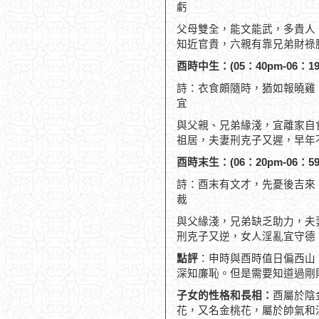
虧
父母雙全，能文能武，多貴人
知近官貴，六親有靠兄弟財祿
酉時中生：(05：40pm-06：19
詩：衣食頗隨時，猶如報曉雞
宜
與父親、兄弟緣淺，宜離家自
祖居，夫妻刑克子又遲，早年
酉時末生：(06：20pm-06：59
詩：酉末有文才，先憂後吉來
裁
與父緣淺，兄弟缺乏助力，夫
刑克子又逆，女人淫亂宜守德
點評
：申時與酉時值日偏西山
深知廉恥。但是需要知道過剛
子女的性格和長相：
酉屬於陰
花，又名金桃花，屬於帥氣和