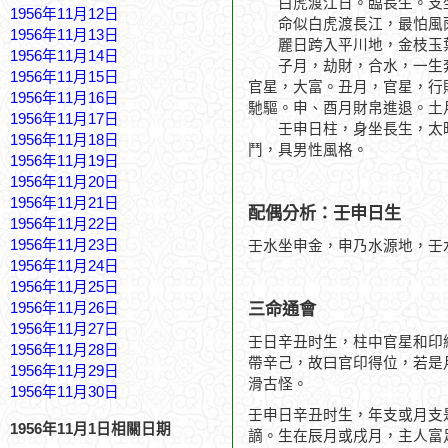
白虎渡江日。臨長生。支坐
1956年11月12日
命似白虎渡長江，最怕風
1956年11月13日
麗日跨入平川地，金枝玉
1956年11月14日
子月，劫財，合水，一生奔
1956年11月15日
官星，大富。丑月，官星，行
1956年11月16日
馳驅。申、酉月財帛進退。土
1956年11月17日
壬申日柱，身坐長生，太旺
1956年11月18日
鬥，具男性風格。
1956年11月19日
1956年11月20日
1956年11月21日
配偶分析：壬申日生
1956年11月22日
1956年11月23日
壬水坐申金，申乃水源地，壬
1956年11月24日
1956年11月25日
三命通會
1956年11月26日
1956年11月27日
壬日辛丑时生，柱中官星和印
1956年11月28日
帶辛己，故曰官印得位，若是
1956年11月29日
滑古怪。
1956年11月30日
壬申日辛丑时生，年支或月支
1956年11月1日相關日期
謫。生在辰月或戌月，主人富