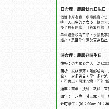
日命理：農曆廿九日生日
個性忠厚老實，處事踏實守信
這一天出生的男女多半慷慨大
多半具有財富，且善於經營，
早年運勢較為平順，學業及事
船高，及至晚年運勢更為強盛
時命理：農曆丑時生日
性格
：努力奮發之人，沈默寡
簡析
：家族緣薄，離鄉成功，
蠻，一身多勞苦，早年多奔波，
方可免災，可活72歲，可能性
適業
：商業、技師、教員、官
凶年
：十八歲，甘三歲，卅一
丑時頭生：(01：00am-01：39