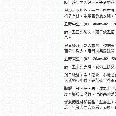
詩：晚景主大好，三子命中存
與親人不相克，一生不愁衣食
祿多有餘，榮華富貴兼安閒，
丑時中生：(01：40am-02：19
詩：丑正先防父，頭子總難招
昌。
與父緣淺，為人誠實，婚姻美
和命于得力，老景財帛慶餘豐
丑時末生：(02：20am-02：59
詩：丑末先克母，女命主妨父
與母緣淺，為人孤僻，心地善
人孤獨心中善，先苦後甘終得
點評
：丑、辰、未、戌為土，
厚。屬於言必行、行必果的類
子女的性格和長相：
丑屬土，
謊，事業方面喜歡穩步發展，