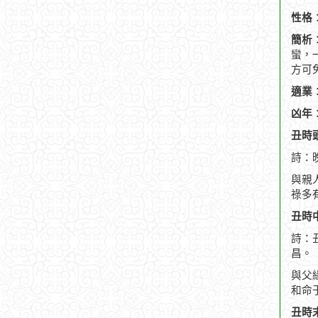
性格
簡析
蠻，
方可
適業
凶年
丑時頭
詩：
與親
祿多
丑時中
詩：
昌。
與父
和命
丑時末