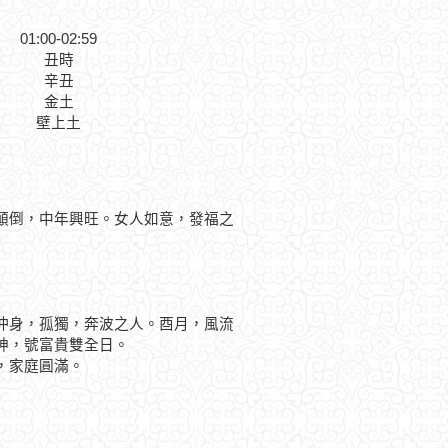
01:00-02:59
丑時
辛丑
金土
壁上土
顛倒，中年興旺。女人如意，發福之
身，孤獨，奔波之人。酉月，風流
神，號富貴雙全日。
，家庭圓滿。