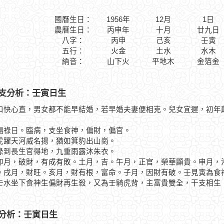
國曆生日：
1956年
12月
1日
農曆生日：
丙申年
十月
廿九日
八字：
丙申
己亥
壬寅
五行：
火金
土水
水木
納音：
山下火
平地木
金箔金
支分析：壬寅日生
口快心直，男女都不能早結婚，若早婚夫妻便相克。兒女宜遲，初年
日。臨病，支坐食神，偏財，偏官。
天河威名揚，猶如箕豹出山崗。
長生官得地，九重雨露沐朱衣。
，破財，有成有敗。土月，吉。午月，正官，榮華顯貴。申月，沖
。戌月，財旺。亥月，財有根，富命。子月，因財有破。壬見寅為食
坐下食神生偏財再生殺，又為壬騎虎背，主富貴雙全，干支相生
分析：壬寅日生