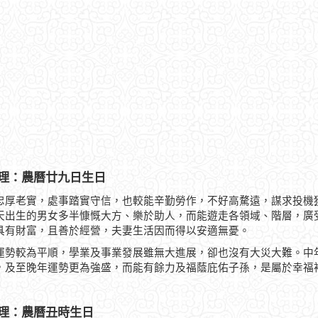
理：農曆廿九日生日
忠厚老實，處事踏實守信，也較能辛勤勞作，不好高騖遠，謀求投機
天出生的男女多半慷慨大方、樂於助人，而能遊走各領域、階層，廣
具有財富，且善於經營，夫妻生活因而得以安適無憂。
運勢較為平順，學業及事業發展雖無大進展，卻也沒有大災大難。中
，及至晚年運勢更為強盛，而能有餘力及福蔭庇佑子孫，是屬於幸福
理：農曆丑時生日