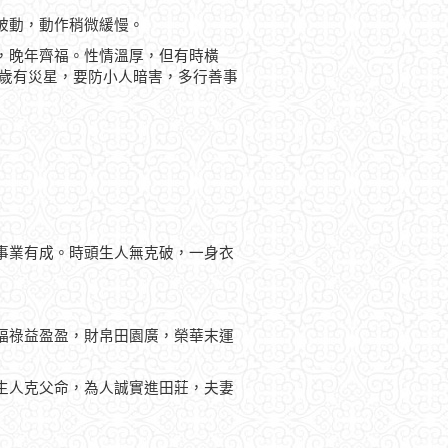
被動，動作稍微緩慢。
，晚年齊福。性情溫厚，但有時橫
46歲有災星，要防小人暗害，多行善事
事業有成。時頭生人無克破，一身衣
福祿益盈盈，財帛田園廣，榮華末運
生人克父命，為人誠實進田莊，夫妻