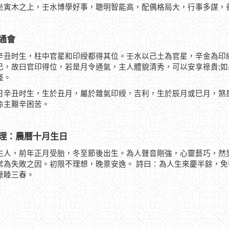
坐寅木之上，壬水博學好事，聰明智能高，配偶格局大，行事多謀，
通會
辛丑时生，柱中官星和印綬都得其位。壬水以己土為官星，辛金為印
己，故曰官印得位，若是月令通氣，主人體貌清秀，可以安享祿貴;
怪。
日辛丑时生，生於丑月，屬於雜氣印綬，吉利，生於辰月或巳月，煞
命主艱辛困苦。
理：農曆十月生日
生人，前年正月受胎，冬至節後出生。為人聲音剛強，心靈藝巧，然
常為失敗之因。初限不理想，晚景安逸。 詩曰：為人生來慶半餘，
祿睦三春。