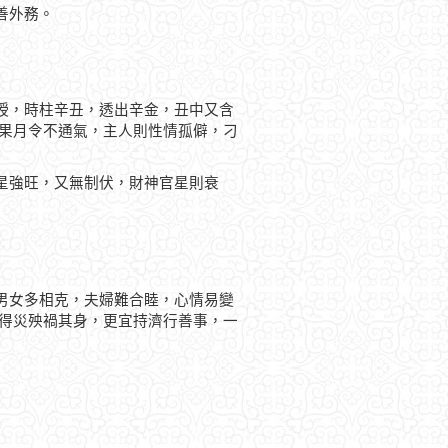
善外務。
綬，時柱辛丑，透出辛金，丑中又含
如果月令不通氣，主人則性情孤僻，刁
星強旺，又無制伏，財神官星則衰
男女多相克，夫婦難合睦，心情易變
免得災殃禍其身，更宜持濟行善事，一