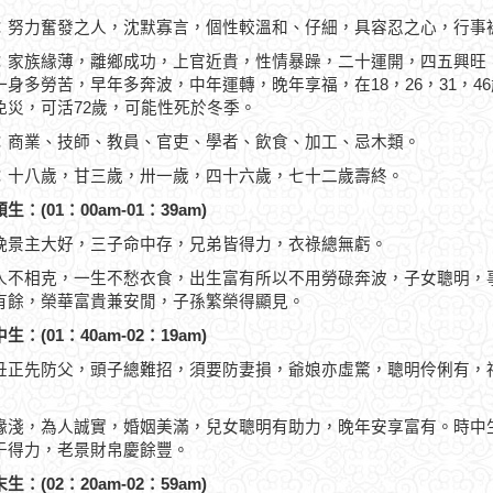
：努力奮發之人，沈默寡言，個性較溫和、仔細，具容忍之心，行事
：家族緣薄，離鄉成功，上官近貴，性情暴躁，二十運開，四五興旺
一身多勞苦，早年多奔波，中年運轉，晚年享福，在18，26，31，
免災，可活72歲，可能性死於冬季。
：商業、技師、教員、官吏、學者、飲食、加工、忌木類。
：十八歲，甘三歲，卅一歲，四十六歲，七十二歲壽終。
生：(01：00am-01：39am)
晚景主大好，三子命中存，兄弟皆得力，衣祿總無虧。
人不相克，一生不愁衣食，出生富有所以不用勞碌奔波，子女聰明，
有餘，榮華富貴兼安閒，子孫繁榮得顯見。
生：(01：40am-02：19am)
丑正先防父，頭子總難招，須要防妻損，爺娘亦虛驚，聰明伶俐有，
緣淺，為人誠實，婚姻美滿，兒女聰明有助力，晚年安享富有。時中
于得力，老景財帛慶餘豐。
生：(02：20am-02：59am)