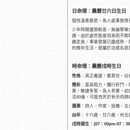
日命理：農曆廿六日生日
個性溫柔慈悲，為人處事敦厚
少年時期運勢較差，無論學業
通，由於處世態度坦承而不欺
續走高，事業發展已趨成熟，
的晚年生活，是屬於功成名就
時命理：農曆戌時生日
性格
：具正義感，重責任，佔
簡析
：富具阻力，獨行好鬥，
業，敏捷多智，為人老實，初運
活80歲，可能性死於秋天的肺
適業
：詩人、作家、投機、五
凶年
：十六歲、廿六歲、卅五
戌時頭生：(07：00pm-07：39