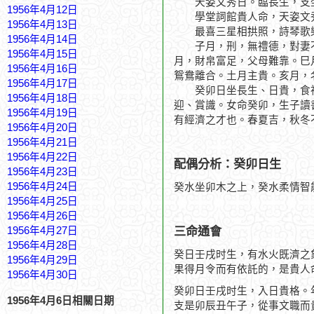
天姿文秀日。臨長生，支坐
1956年4月12日
學堂詞館貴人命，天姿文
1956年4月13日
最喜三星相拱照，詩琴歌
1956年4月14日
子月，刑，無禮德，對妻不
1956年4月15日
月，財帛富足，父母難靠。巳
1956年4月16日
鴛鴦離合。土月主貴。亥月，
1956年4月17日
癸卯日坐長生、日貴，食神
1956年4月18日
迎、賞識。女命癸卯，生子讀
1956年4月19日
有經濟之才也。春夏吉，秋冬
1956年4月20日
1956年4月21日
1956年4月22日
配偶分析：癸卯日生
1956年4月23日
1956年4月24日
癸水坐卯木之上，癸水柔情智
1956年4月25日
1956年4月26日
三命通會
1956年4月27日
1956年4月28日
癸日壬戌时生，有水火既濟之
1956年4月29日
果得月令而有依託的，是貴人
1956年4月30日
癸卯日壬戌时生，入日貴格。
1956年4月6日相關日期
支是卯辰丑午子，從事文職而