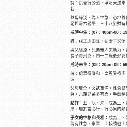
詩：良善行公道，浮財天送來
栽
與母緣淺，為人性急，心地善
足難靠六親平，三十八發財有
戌時中生：(07：40pm-08：19
詩：戌正少田莊，妨妻子又傷
與父緣淺，兄弟親人欠助力，
長子帶刑克，四十二歲後好安
戌時末生：(08：20pm-08：59
詩：處眾得謙和，皇恩受祿多
波
父母雙全，文武兼備，性急易
急，六親兄弟多有靠，手藝精
點評
：丑、辰、未、戌為土，
厚。屬於言必行、行必果的類
子女的性格和長相：
戌為土，
偶有性急，事業上比較積極上