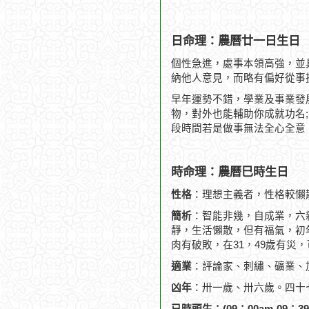
日命理：農曆廿一日生日
個性急進，處事本領高強，並
納他人意見，而略有偏好從事
早年運勢不錯，學業及事業發
物，對外也能輔助你成就功名
段時間若是做事無法全心全意
時命理：農曆巳時生日
性格
：理想主義者，性格較懶
簡析
：智能非幾，自成業，六
靜，生活懶散，但有福氣，初
肉有破敗，在31，49歲有災，
適業
：評論家、刺繡、礦業、
凶年
：卅一歲、卅六歲。四十