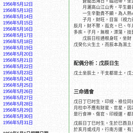
蒼龍出海日。臨冠帶，坐正
1956年5月12日
月灑高山江山秀，平生最
1956年5月13日
一生辛勤貴不顯，為人熱
1956年5月14日
子月，財旺，目盲（視力差
1956年5月15日
辰月，財不聚，孤克。巳、午
1956年5月16日
多疾。子月，無根，漂蕩，技
1956年5月17日
戊辰日柱通根身旺，坐財、
1956年5月18日
戊癸化火生土，而辰本為濕土
1956年5月19日
1956年5月20日
1956年5月21日
配偶分析：戊辰日生
1956年5月22日
1956年5月23日
戊土坐辰土，干支都是土，戊
1956年5月24日
1956年5月25日
三命通會
1956年5月26日
1956年5月27日
戊日丁巳时生，印綬、祿位同
1956年5月28日
月柱中不應有財星、官星，因
1956年5月29日
是行食神、傷官、印綬運，都
1956年5月30日
1956年5月31日
戊辰日丁巳时生，生於巳酉丑
於亥月或戌月，行南方運，有