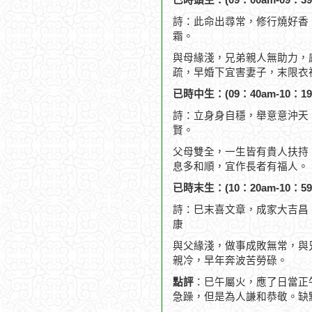
已時頭生：(09：00am-09：39
詩：此命出尋常，修行燒好香
霜。
與母緣淺，兄弟親人無助力，
疏，早婚下宜害妻子，末限衣
已時中生：(09：40am-10：19
詩：立身身自穩，舉意意沖天
賢。
父母雙全，一生皆有貴人扶持
息多和順，宜作長者有福人。
已時末生：(10：20am-10：59
詩：巳末喜文章，成家大吉昌
康
與父緣淺，做事成敗無常，與
親冷，早年奔波苦勞碌。
點評
：巳午屬火，應了日當正
急躁，但是為人謙和恭敬。缺