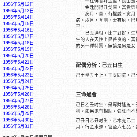
一柱佛香拜金殿，艮山流
1956年5月12日
金匙開得丑戈庫，富貴榮
1956年5月13日
亥月，貴，有權威。寅月，
1956年5月14日
病。戌月，互刑，妻有厄。巳
1956年5月15日
平。
1956年5月16日
己丑通根，比丁丑好，生於
1956年5月17日
生的人在天性上是善良的、富
1956年5月18日
的另一種特質，無論是男是女
1956年5月19日
1956年5月20日
1956年5月21日
配偶分析：己丑日生
1956年5月22日
1956年5月23日
己土坐丑土上，干支同氣，己
1956年5月24日
1956年5月25日
三命通會
1956年5月26日
1956年5月27日
己日乙丑时生，是專財逢鬼。
1956年5月28日
利。如果鬼有相助，強旺而不
1956年5月29日
1956年5月30日
己丑日乙丑时生，乙木克己土
1956年5月31日
月，行金水運，官至六七品，