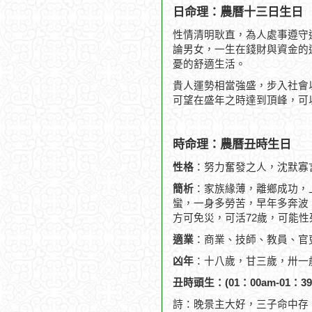
日命理：農曆十三日生日
性情清明耿直，為人處事遵守
論男女，一生在錢財與資金的
憂的舒適生活。
貴人運勢相當強盛，步入社會
可望在盛年之時達到頂峰，可
時命理：農曆丑時生日
性格
：努力奮發之人，沈默寡
簡析
：家族緣薄，離鄉成功，
蠻，一身多勞苦，早年多奔波，
方可免災，可活72歲，可能性
適業
：商業、技師、教員、官
凶年
：十八歲，甘三歲，卅一
丑時頭生：(01：00am-01：39
詩：晚景主大好，三子命中存