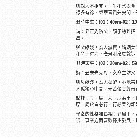
與親人不相克，一生不愁衣食
祿多有餘，榮華富貴兼安閒，
丑時中生：(01：40am-02：19
詩：丑正先防父，頭子總難招
昌。
與父緣淺，為人誠實，婚姻美
和命于得力，老景財帛慶餘豐
丑時末生：(02：20am-02：59
詩：丑末先克母，女命主妨父
與母緣淺，為人孤僻，心地善
人孤獨心中善，先苦後甘終得
點評
：丑、辰、未、戌為土，
厚。屬於言必行、行必果的類
子女的性格和長相：
丑屬土，
謊，事業方面喜歡穩步發展，