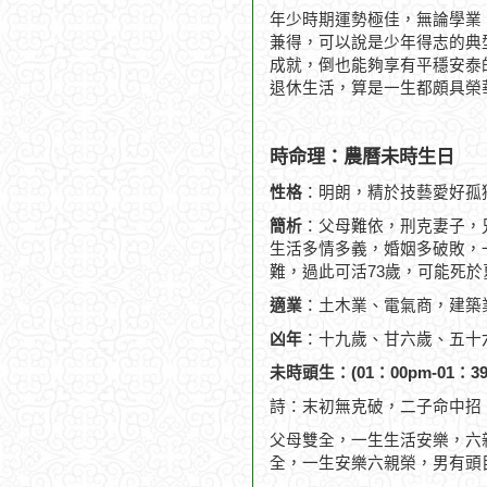
年少時期運勢極佳，無論學業
兼得，可以說是少年得志的典
成就，倒也能夠享有平穩安泰
退休生活，算是一生都頗具榮
時命理：農曆未時生日
性格
：明朗，精於技藝愛好孤
簡析
：父母難依，刑克妻子，
生活多情多義，婚姻多破敗，一
難，過此可活73歲，可能死於
適業
：土木業、電氣商，建築
凶年
：十九歲、甘六歲、五十
未時頭生：(01：00pm-01：39
詩：末初無克破，二子命中招
父母雙全，一生生活安樂，六
全，一生安樂六親榮，男有頭