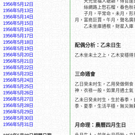
天元坐福人聰穎，得官逢
1956年5月12日
絲綢路上愁石榴，春色秋
1956年5月13日
子月，平常命。未月，形單
1956年5月14日
月，富商巨賈。午月，聲名廣
1956年5月15日
乙未坐庫通根，財星入庫，
1956年5月16日
1956年5月17日
1956年5月18日
配偶分析：乙未日生
1956年5月19日
1956年5月20日
乙木坐未土之上，乙木安穩得
1956年5月21日
1956年5月22日
三命通會
1956年5月23日
1956年5月24日
乙日癸未时生，乙用癸做倒食
1956年5月25日
神，衣祿一般。如果月通土氣
1956年5月26日
1956年5月27日
乙未日癸未时生，生於春季，
1956年5月28日
季、夏季，生活平穩，無災無
1956年5月29日
1956年5月30日
1956年5月31日
月命理：農曆四月生日