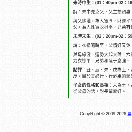
未時中生：(01：40pm-02：19
詩：未中先克父，又主損頭妻
與父緣淺，為人寬厚，財運平
父，為人性寬衣祿平，兄弟有
未時末生：(02：20pm-02：59
詩：衣祿隨時至，父情好又休
與母緣淺，運勢大起大落，六
力衣祿平，兄弟和睦于息強。
點評
：丑、辰、未、戌為土，
厚。屬於言必行、行必果的類
子女的性格和長相：
未為土，
從父母的話，對長輩較好。
CopyRight © 2009-2026
農