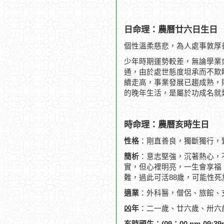
日命理：農曆廿六日生日
個性溫柔慈悲，為人處事敦厚
少年時期運勢較差，無論學業
通，由於處世態度坦承而不欺
續走高，事業發展已趨成熟，
的晚年生活，是屬於功成名就
時命理：農曆亥時生日
性格
：剛直善良，獨斷獨行，
簡析
：意志堅強，沉著熱心，
實，但心裡明亮，一生會享福，
難，過此可活88歲，可能性死
適業
：外科醫，僧侶、旅館、
凶年
：二一歲、廿六歲、卅六