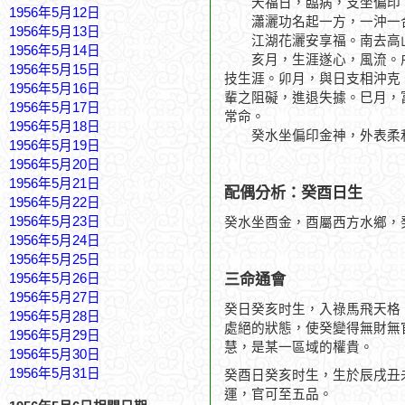
天福日，臨病，支坐偏印
1956年5月12日
瀟灑功名起一方，一沖一
1956年5月13日
江湖花灑安享福。南去高
1956年5月14日
亥月，生涯遂心，風流。戌
1956年5月15日
技生涯。卯月，與日支相沖克
1956年5月16日
輩之阻礙，進退失據。巳月，
1956年5月17日
常命。
1956年5月18日
癸水坐偏印金神，外表柔和
1956年5月19日
1956年5月20日
1956年5月21日
配偶分析：癸酉日生
1956年5月22日
1956年5月23日
癸水坐酉金，酉屬西方水鄉，
1956年5月24日
1956年5月25日
三命通會
1956年5月26日
1956年5月27日
癸日癸亥时生，入祿馬飛天格
1956年5月28日
處絕的狀態，使癸變得無財無
1956年5月29日
慧，是某一區域的權貴。
1956年5月30日
1956年5月31日
癸酉日癸亥时生，生於辰戌丑
運，官可至五品。