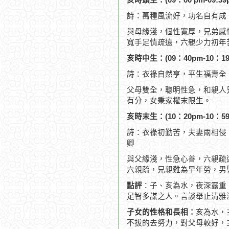
亥時頭生：(09：00 pm-09:39
詩：萬種風流好，功名自有成
與母緣淺，個性寬厚，兄弟感
寬手足情疏遠，六親少力初年
亥時中生：(09：40pm-10：19
詩：衣祿自然亨，平生福壽全
父母雙全，聰明性急，和親人
有分，女秉家權末限生。
亥時末生：(10：20pm-10：59
詩：衣祿初勤苦，夫妻兩相侵
卿
與父緣淺，性急心善，六親疏
六親疏，兄親難為早年勞，男
點評
：子、亥為水，夜深露重
足智多謀之人。言談舉止清雅
子女的性格和長相：
亥為水，
不拔的去努力，對父母較好，