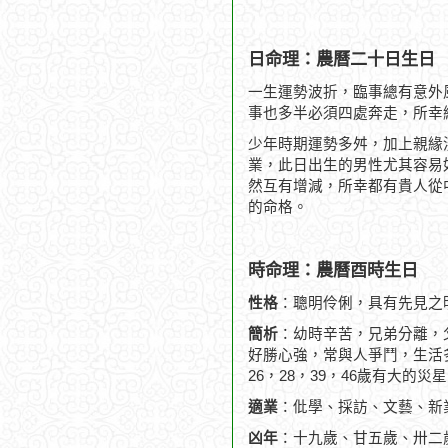
日命理：農曆二十日生日
一生運勢波折，臨事總有意外
事也多半必須四處奔走，所幸
少年時期運勢多舛，加上親緣
業，此日出生的男性尤其容易
然互有增減，所幸都有貴人從
的命格。
時命理：農曆酉時生日
性格
：聰明伶俐，具有先見之
簡析
：幼時辛苦，兄弟分離，
好勝心強，常與人爭鬥，生活
26，28，39，46歲有大的
適業
：仳學、採訪、文藝、新
凶年
：十九歲、甘五歲、卅二