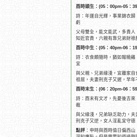
酉時頭生：(05：00pm-05：39
詩：年運自光輝，事業錦衣歸
虧
父母雙全，能文能武，多貴人
知近官貴，六親有靠兄弟財祿
酉時中生：(05：40pm-06：19
詩：衣食頗隨時，猶如報曉雞
宜
與父親、兄弟緣淺，宜離家自
祖居，夫妻刑克子又遲，早年
酉時末生：(06：20pm-06：59
詩：酉末有文才，先憂後吉來
裁
與父緣淺，兄弟缺乏助力，夫
刑克子又逆，女人淫亂宜守德
點評
：申時與酉時值日偏西山
深知廉恥。但是需要知道過剛