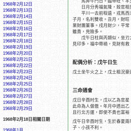
馬奔午門日。臨帝旺、羊刃
1968年2月12日
日月分秀福氣隆，殺官相
1968年2月13日
平川一去前程遠，戎馬西
1968年2月14日
子月，名利雙收。丑月，財旺
1968年2月15日
業財團董事。戌月財少，平常
1968年2月16日
雖貴，兇險多。
1968年2月17日
戊午日柱與丙類似，坐刃太
1968年2月18日
見印多，福中帶禍，見財有救
1968年2月19日
1968年2月20日
1968年2月21日
配偶分析：戊午日生
1968年2月22日
1968年2月23日
戊土坐午火之上，戊土粗況豪
1968年2月24日
1968年2月25日
三命通會
1968年2月26日
1968年2月27日
戊日辛酉时生，戊以乙為官星
1968年2月28日
此命為人倨傲。年月中透出乙
1968年2月29日
且行北方運，即使不貴也富裕
1968年2月18日相關日期
戊午日辛酉时生，生於春夏兩
子、小孩不利。
1968年1月