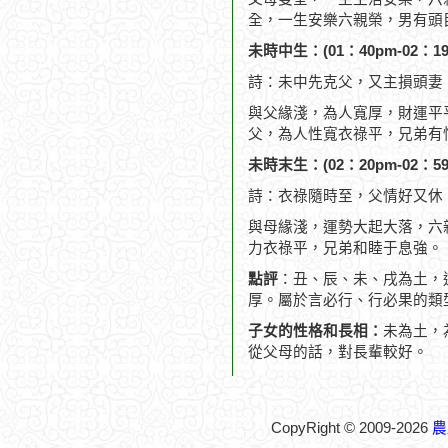
全，一生安樂六親榮，男有頭
未時中生：(01：40pm-02：19
詩：未中先克父，又主損頭妻
與父緣淺，為人寬厚，財運平
父，為人性寬衣祿平，兄弟有
未時末生：(02：20pm-02：59
詩：衣祿隨時至，父情好又休
與母緣淺，運勢大起大落，六
力衣祿平，兄弟和睦于息強。
點評
：丑、辰、未、戌為土，
厚。屬於言必行、行必果的類
子女的性格和長相：
未為土，
從父母的話，對長輩較好。
CopyRight © 2009-2026
農