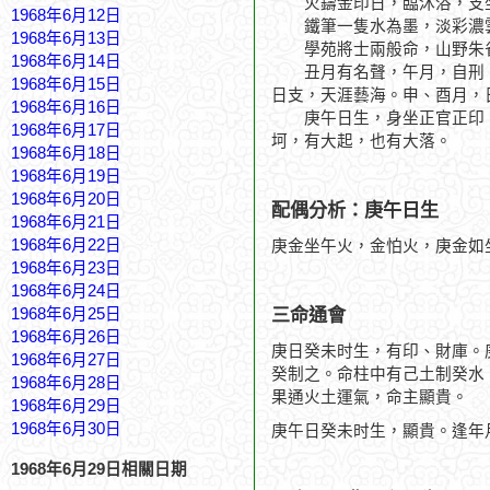
火鑄金印日，臨沐浴，支坐
1968年6月12日
鐵筆一隻水為墨，淡彩濃
1968年6月13日
學苑將士兩般命，山野朱
1968年6月14日
丑月有名聲，午月，自刑，
1968年6月15日
日支，天涯藝海。申、酉月，
1968年6月16日
庚午日生，身坐正官正印，
1968年6月17日
坷，有大起，也有大落。
1968年6月18日
1968年6月19日
1968年6月20日
配偶分析：庚午日生
1968年6月21日
1968年6月22日
庚金坐午火，金怕火，庚金如
1968年6月23日
1968年6月24日
三命通會
1968年6月25日
1968年6月26日
庚日癸未时生，有印、財庫。
1968年6月27日
癸制之。命柱中有己土制癸水
1968年6月28日
果通火土運氣，命主顯貴。
1968年6月29日
1968年6月30日
庚午日癸未时生，顯貴。逢年
1968年6月29日相關日期