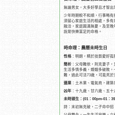
無論男女，大多好學且才智出
少年時期較不和順，行事略有
須留心家庭生活的相處，多有
融洽，家庭圓滿無憂。及至晚
說是快樂富足的命格。
時命理：農曆未時生日
性格
：明朗，精於技藝愛好孤
簡析
：父母難依，刑克妻子，
生活多情多義，婚姻多破敗，一
難，過此可活73歲，可能死於
適業
：土木業、電氣商，建築
凶年
：十九歲、甘六歲、五十
未時頭生：(01：00pm-01：39
詩：末初無克破，二子命中招
父母雙全，一生生活安樂，六