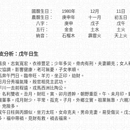
國曆生日：
1980年
12月
11日
農曆生日：
庚申年
十一月
初五日
八字：
庚申
戊子
戊午
五行：
金金
土水
土火
納音：
石榴木
霹靂火
天上火
支分析：戊午日生
溫良，志氣寬宏，衣祿豐足；少年多災，骨肉有刑，夫妻顯克；女人
欠協調，影響健康，老可無憂，子女孝順。
午門日。臨帝旺、羊刃，坐正印，劫財。
分秀福氣隆，殺官相見主武功。
一去前程遠，戎馬西洲比陶公。
，名利雙收。丑月，財旺。寅、卯月透幹，朝野重臣。午、未月印，
團董事。戌月財少，平常，孤克。子月，外鄉立實。祖業無靠，六親
，兇險多。
日柱與丙類似，坐刃太旺，女命克夫，男命克妻，易受傷災。戊土
多，福中帶禍，見財有救，禍去福來。