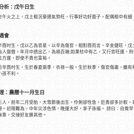
分析：戊午日生
坐午火之上，戊土粗況豪邁氣勢旺，行事好功好面子。配偶粗中有細
通會
辛酉时生，戊以乙為官星，以辛為傷官，相對酉而言，辛金健旺，戊
為人倨傲。年月中透出乙，為禍百端;如果柱中有乙，又行官旺運，
北方運，即使不貴也富裕。
日辛酉时生，生於春夏兩季，衣祿一般。生於秋季，傷官傷盡，雖有
小孩不利。
理：農曆十一月生日
生人，前年二月受胎，大雪節後出生。伶俐卻性急，近貴卻多計較，
得。初限難為，中年災涉色情，晚運大好，享子孫福。 詩曰：自覺
無靠，交接好友勝其他。