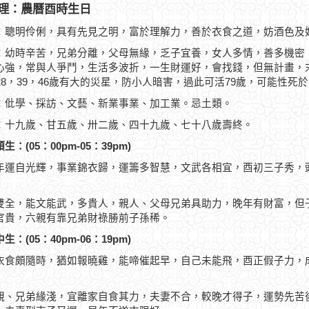
理：農曆酉時生日
：聰明伶俐，具有先見之明，富於理解力，善於衣食之道，妨酒色及
：幼時辛苦，兄弟分離，父母無緣，乏子宜養，女人多情，善多機密
心強，常與人爭鬥，生活多波折，一生財運好，會找錢，但無計畫，末
，28，39，46歲有大的災星，防小人暗害，過此可活79歲，可能性死於
：仳學、採訪、文藝、新業事業、加工業。忌土類。
：十九歲、甘五歲、卅二歲、四十九歲、七十八歲壽終。
生：(05：00pm-05：39pm)
年運自光輝，事業錦衣歸，運籌多智慧，文武各相宜，酉初三子秀，
雙全，能文能武，多貴人，親人、父母兄弟具助力，晚年有財富，但
官貴，六親有靠兄弟財祿勝前子孫稀。
生：(05：40pm-06：19pm)
衣食頗隨時，猶如報曉雞，能啼催起早，自己未能飛，酉正假子力，
親、兄弟緣淺，宜離家自食其力，夫妻不合，較晚才得子，運勢先苦