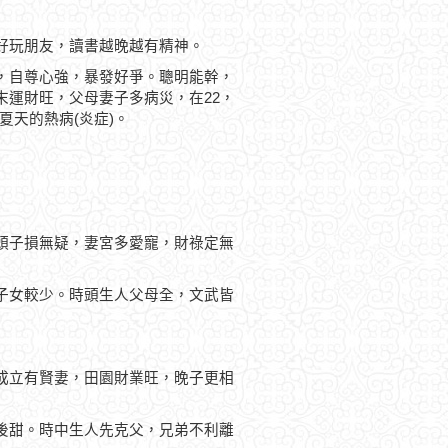
好玩朋友，讀書越晚越有精神。
，自尊心強，暴發好爭。聰明能幹，
運財旺，父母妻子多病災，在22，
夏天的熱病(炎症)。
頭子損無疑，妻宮多愛寵，財祿定無
子女較少。時頭生人父母全，文武皆
成立有賢妻，田園財業旺，晚子更相
後甜。時中生人先克父，兄弟不利離