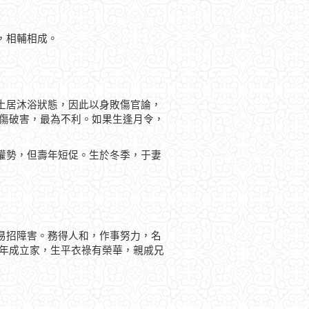
，相輔相成。
土居沐浴狀態，因此以身敗傷官論，
刑傷破害，最為不利。如果生逢月令，
權勢，但壽年短促。生於冬季，于妻
易招障害。務得人和，作事努力，名
早年成立家，生平衣祿有榮華，親戚兄