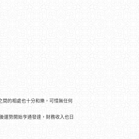
之間的相處也十分和樂，可惜無任何
以後運勢開始亨通發達，財務收入也日