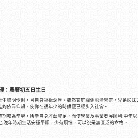
理：農曆初五日生日
天生聰明伶俐，且自身福祿深厚。雖然家庭關係融洽緊密，兄弟姊妹
能夠依靠仰賴，使你在很年少的時候便已經步入社會。
時期較為辛勞，所幸自身才藝豐足，而使學業及事業發展順利;中年
定;晚年時期生活安穩平順，少有煩惱，可以說是無匱乏的命格。