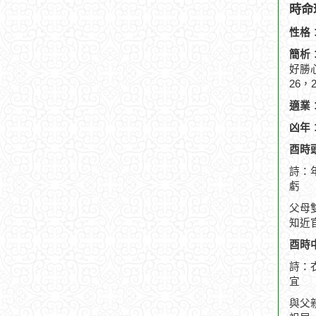
時命
性格
簡析
好勝
26
適業
凶年
酉時頭
詩：
虧
父母
知近
酉時中
詩：
宜
與父