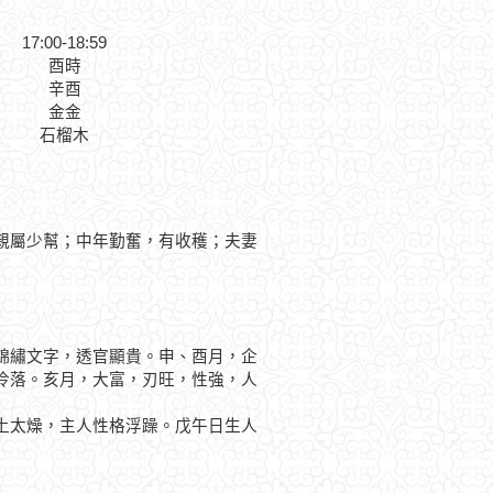
17:00-18:59
酉時
辛酉
金金
石榴木
親屬少幫；中年勤奮，有收穫；夫妻
錦繡文字，透官顯貴。申、酉月，企
冷落。亥月，大富，刃旺，性強，人
太燥，主人性格浮躁。戊午日生人