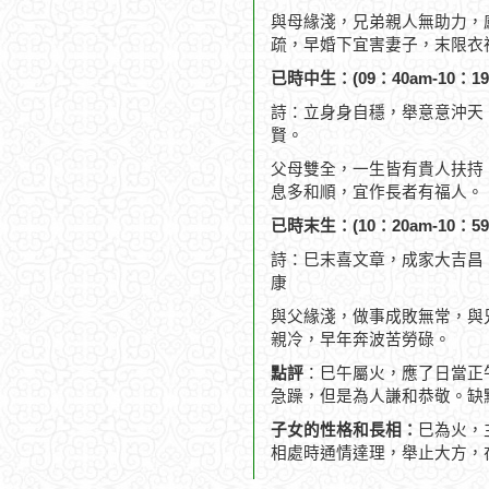
與母緣淺，兄弟親人無助力，
疏，早婚下宜害妻子，末限衣
已時中生：(09：40am-10：19
詩：立身身自穩，舉意意沖天
賢。
父母雙全，一生皆有貴人扶持
息多和順，宜作長者有福人。
已時末生：(10：20am-10：59
詩：巳末喜文章，成家大吉昌
康
與父緣淺，做事成敗無常，與
親冷，早年奔波苦勞碌。
點評
：巳午屬火，應了日當正
急躁，但是為人謙和恭敬。缺
子女的性格和長相：
巳為火，
相處時通情達理，舉止大方，