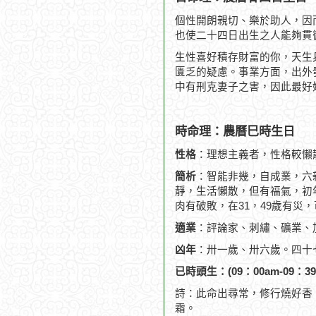
個性開朗親切、樂於助人，因
也使二十四日出生之人能夠貫
生性喜好積存財富的你，天生
匱乏的疑慮。事業方面，出外
中有刑克妻子之害，因此最好
時命理：農曆巳時生日
性格
：理想主義者，性格較懶
簡析
：智能非幾，自成業，六
靜，生活懶散，但有福氣，初
肉有破敗，在31，49歲有災，
適業
：評論家、刺繡、礦業、
凶年
：卅一歲、卅六歲。四十
已時頭生：(09：00am-09：39
詩：此命出尋常，修行燒好香
霜。