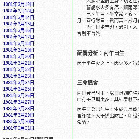
人逢帝坐爵士身，功名仕
1981年3月12日
蒼龍水火多有厄，細雨濛
1981年3月13日
巳、午月，平常命。亥、子
1981年3月14日
月，喜行財星，貴而富。戌月
1981年3月15日
丙午日坐羊刃，過剛，人聰
1981年3月16日
官則不善終。
1981年3月17日
1981年3月18日
1981年3月19日
配偶分析：丙午日生
1981年3月20日
1981年3月21日
丙土坐午火之上，丙火多才行
1981年3月22日
1981年3月23日
三命通會
1981年3月24日
1981年3月25日
丙日癸巳时生，以日祿歸時格
1981年3月26日
中有壬己與寅亥，其結果就不
1981年3月27日
1981年3月28日
丙午日癸巳时生，生於丑月或
1981年3月29日
官祿地，天干透出財星、印綬
1981年3月30日
命論。
1981年3月31日