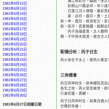
灕江照彩日。臨胎，坐正官
1981年6月12日
彩照山川鳳呈祥，年少成
1981年6月13日
日落江河人堪傷，東彩西
1981年6月14日
寅、卯月，逢印，貴。土月
1981年6月15日
依。申、酉月，經濟有方。亥
1981年6月16日
疾。辰月，官星暗藏，超群出
1981年6月17日
丙子為福星貴，主人聰明，
1981年6月18日
猾，子中癸水陰濕，故亦主人
1981年6月19日
1981年6月20日
1981年6月21日
配偶分析：丙子日生
1981年6月22日
1981年6月23日
丙火坐在子水上，使丙火裹足
1981年6月24日
1981年6月25日
三命通會
1981年6月26日
1981年6月27日
丙日丙申时生，財神健旺而自
1981年6月28日
長生之地，丙火受克被泄，財
1981年6月29日
行身旺運，貴顯。
1981年6月30日
丙子日丙申时生，如果月通火
1981年6月27日相關日期
也做好命論。