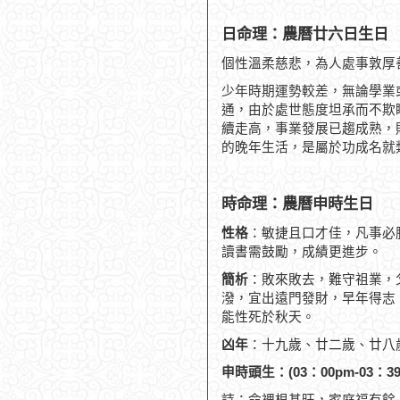
日命理：農曆廿六日生日
個性溫柔慈悲，為人處事敦厚
少年時期運勢較差，無論學業
通，由於處世態度坦承而不欺
續走高，事業發展已趨成熟，
的晚年生活，是屬於功成名就
時命理：農曆申時生日
性格
：敏捷且口才佳，凡事必
讀書需鼓勵，成績更進步。
簡析
：敗來敗去，難守祖業，
潑，宜出遠門發財，早年得志，
能性死於秋天。
凶年
：十九歲、廿二歲、廿八
申時頭生：(03：00pm-03：39