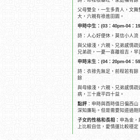
詩：命裡根基旺，家庭福有餘
父母雙全，一生多貴人，文舞
大，六親有祿進田園。
申時中生：(03：40pm-04：19
詩：人心好便休，莫信小人流
與父緣淺，六親、兄弟感情疏
兄弟疏，一憂一喜離祖吉，早
申時末生：(04：20pm-04：59
詩：衣祿先無足，前程若有餘
餘
與母緣淺，六親、兄弟感情疏
病，三十歲平四十益。
點評
：申時與酉時值日偏西山
深知廉恥。但是需要知道過剛
子女的性格和長相：
申為金，
上比較自信，愛情運比較穩定