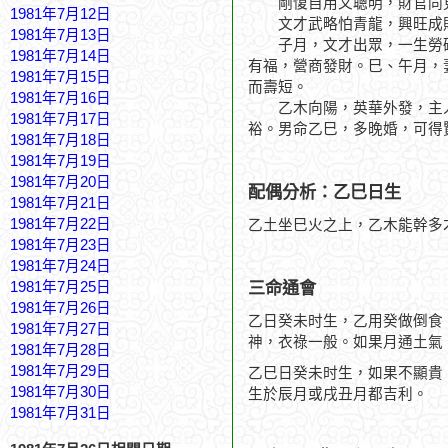
剛愎自用又聰明，財官同
1981年7月12日
文才武略怕青龍，興旺成
1981年7月13日
子月，文才出眾，一生勞碌
1981年7月14日
有福，營商發財。巳、午月，
1981年7月15日
而壽短。
1981年7月16日
乙木向陽，英華外發，主人
1981年7月17日
裕。男命乙巳，多晚婚，可得
1981年7月18日
1981年7月19日
1981年7月20日
配偶分析：乙巳日生
1981年7月21日
1981年7月22日
乙土坐巳火之上，乙木能幹多
1981年7月23日
1981年7月24日
三命通會
1981年7月25日
1981年7月26日
乙日癸未时生，乙用癸做倒食
1981年7月27日
神，衣祿一般。如果月通土氣
1981年7月28日
1981年7月29日
乙巳日癸未时生，如果不顯貴
1981年7月30日
生於辰月或戌丑月都吉利。
1981年7月31日