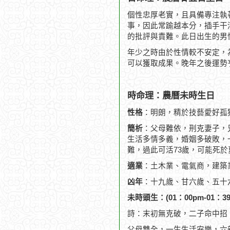
個性忠厚老實，且具備專注執
事，因此常踰越本分，插手干
的批評與責難。此日出生的男
年少之時由於性情較不安定，
可以獲取成果。晚年之後運勢
時命理：農曆未時生日
性格
：明朗，精於技藝愛好孤
簡析
：父母難依，刑克妻子，
生活多情多義，婚姻多破敗，一
難，過此可活73歲，可能死於
適業
：土木業、電氣商，建築
凶年
：十九歲、甘六歲、五十
未時頭生：(01：00pm-01：39
詩：末初無克破，二子命中招
父母雙全，一生生活安樂，六