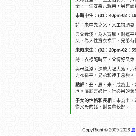
全，一生安樂六親榮，男有頭
未時中生：(01：40pm-02：19
詩：未中先克父，又主損頭妻
與父緣淺，為人寬厚，財運平
父，為人性寬衣祿平，兄弟有
未時末生：(02：20pm-02：59
詩：衣祿隨時至，父情好又休
與母緣淺，運勢大起大落，六
力衣祿平，兄弟和睦于息強。
點評
：丑、辰、未、戌為土，
厚。屬於言必行、行必果的類
子女的性格和長相：
未為土，
從父母的話，對長輩較好。
CopyRight © 2009-2026
農