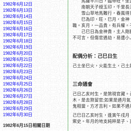
馬躍平川日，臨帝旺，坐正
1982年6月12日
南朝天子綬玉印，千里長
1982年6月13日
雪山草地馬難行，春風得
1982年6月14日
巳為印，旺，巳月，金神，
1982年6月15日
職。亥月，一品貴，有兵權。
1982年6月16日
己巳日為金神貴，主人剛毅
1982年6月17日
不可言，但傷官遇劫，易遭小
1982年6月18日
1982年6月19日
1982年6月20日
配偶分析：己巳日生
1982年6月21日
1982年6月22日
己土坐巳火，火能生土，己土
1982年6月23日
1982年6月24日
三命通會
1982年6月25日
1982年6月26日
己日乙亥时生，是煞現官藏。
1982年6月27日
木，是去煞留官;如果是通月
1982年6月28日
鬼相當，方才吉利。如果不通
1982年6月29日
1982年6月30日
己巳日乙亥时生，逢寅午戌月
禦史。年月的地支純粹是子、
1982年6月15日相關日期