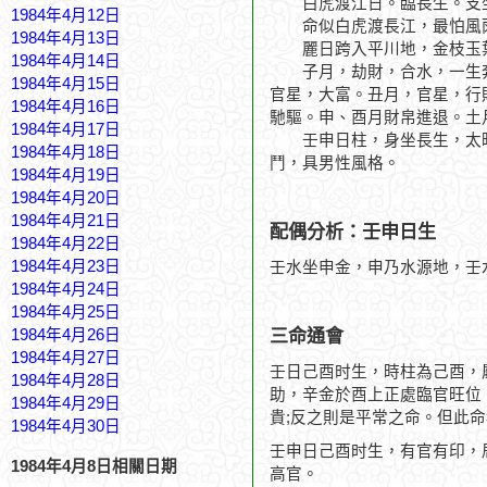
白虎渡江日。臨長生。支坐
1984年4月12日
命似白虎渡長江，最怕風
1984年4月13日
麗日跨入平川地，金枝玉
1984年4月14日
子月，劫財，合水，一生奔
1984年4月15日
官星，大富。丑月，官星，行
1984年4月16日
馳驅。申、酉月財帛進退。土
1984年4月17日
壬申日柱，身坐長生，太旺
1984年4月18日
鬥，具男性風格。
1984年4月19日
1984年4月20日
1984年4月21日
配偶分析：壬申日生
1984年4月22日
1984年4月23日
壬水坐申金，申乃水源地，壬
1984年4月24日
1984年4月25日
三命通會
1984年4月26日
1984年4月27日
壬日己酉时生，時柱為己酉，
1984年4月28日
助，辛金於酉上正處臨官旺位
1984年4月29日
貴;反之則是平常之命。但此
1984年4月30日
壬申日己酉时生，有官有印，
1984年4月8日相關日期
高官。