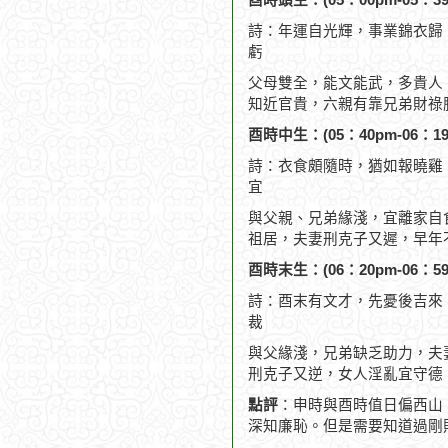
酉時頭生：(05：00pm-05：39
詩：年運自光輝，事業錦衣歸
虧
父母雙全，能文能武，多貴人
知近官貴，六親有靠兄弟財祿
酉時中生：(05：40pm-06：19
詩：衣食頗隨時，猶如報曉雞
宜
與父親、兄弟緣淺，宜離家自
祖居，夫妻刑克子又遲，早年
酉時末生：(06：20pm-06：59
詩：酉末有文才，先憂後吉來
裁
與父緣淺，兄弟缺乏助力，夫
刑克子又逆，女人淫亂宜守德
點評
：申時與酉時值日偏西山
深知廉恥。但是需要知道過剛