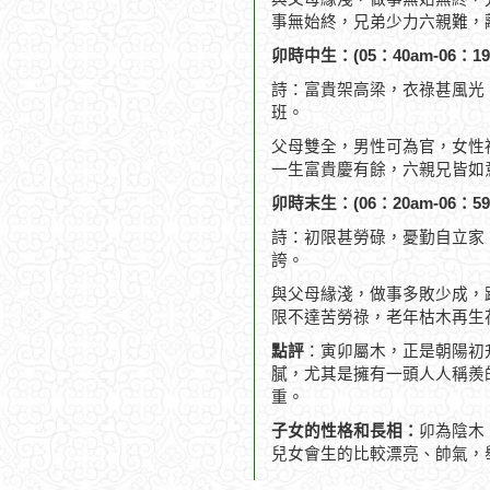
事無始終，兄弟少力六親難，
卯時中生：(05：40am-06：19
詩：富貴架高梁，衣祿甚風光
班。
父母雙全，男性可為官，女性
一生富貴慶有餘，六親兄皆如
卯時末生：(06：20am-06：59
詩：初限甚勞碌，憂勤自立家
誇。
與父母緣淺，做事多敗少成，
限不達苦勞祿，老年枯木再生
點評
：寅卯屬木，正是朝陽初
膩，尤其是擁有一頭人人稱羨
重。
子女的性格和長相：
卯為陰木
兒女會生的比較漂亮、帥氣，