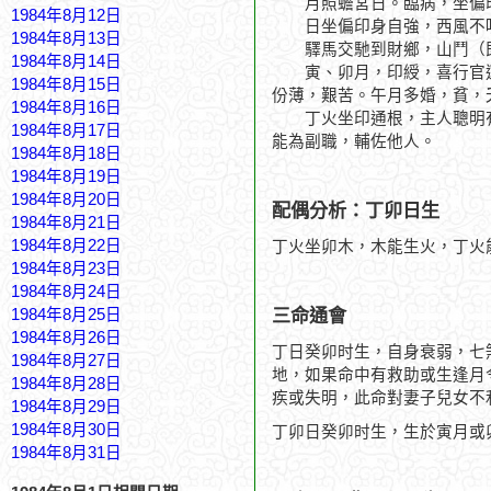
月照蟾宮日。臨病，坐偏印
1984年8月12日
日坐偏印身自強，西風不
1984年8月13日
驛馬交馳到財鄉，山鬥（即
1984年8月14日
寅、卯月，印綬，喜行官運
1984年8月15日
份薄，艱苦。午月多婚，貧，
1984年8月16日
丁火坐印通根，主人聰明有
1984年8月17日
能為副職，輔佐他人。
1984年8月18日
1984年8月19日
1984年8月20日
配偶分析：丁卯日生
1984年8月21日
1984年8月22日
丁火坐卯木，木能生火，丁火
1984年8月23日
1984年8月24日
三命通會
1984年8月25日
1984年8月26日
丁日癸卯时生，自身衰弱，七
1984年8月27日
地，如果命中有救助或生逢月
1984年8月28日
疾或失明，此命對妻子兒女不
1984年8月29日
1984年8月30日
丁卯日癸卯时生，生於寅月或
1984年8月31日