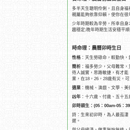
多半天生聰明伶俐，且自身福
親屬能夠依靠仰賴，使你在很
少年時期較為辛勞，所幸自身
趨穩定;晚年時期生活安穩平
時命理：農曆卯時生日
性格
：天生勞碌命，較勤快，
簡析
：福多勞少，父母難常，
待人誠實，思路敏捷，有才能
業，在18，26，28歲有災，可
適業
：機械、演戲、文學、美
凶年
：十六歲、付歲、五十五
卯時頭生：(05：00am-05：39
詩：生來初卯時，為人最孤淒
遲。
與父母緣淺，做事無始無終，