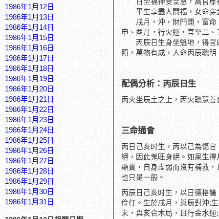
日坐福神受皇恩，高官厚
1986年1月12日
平生享盡人間福，女命穿
1986年1月13日
戌月，沖，財門開，富命。
1986年1月14日
申、酉月，行火運，官至二、
1986年1月15日
丙辰日生身坐魁地，得官庫
1986年1月16日
照，萬物有成，人命丙辰聰明
1986年1月17日
1986年1月18日
1986年1月19日
配偶分析：丙辰日生
1986年1月20日
1986年1月21日
丙火坐辰土之上，丙火聰慧善
1986年1月22日
1986年1月23日
三命通會
1986年1月24日
1986年1月25日
丙日己亥时生，丙以己為傷官
1986年1月26日
絕，因此鬼旺身絕。如果生得
1986年1月27日
顯貴，自身虛弱而沒有補救，
1986年1月28日
也只是一般。
1986年1月29日
1986年1月30日
丙辰日己亥时生，以日德格論
1986年1月31日
伶仃。生於戌月，與辰對沖;
未，與亥合木局，且行金水運