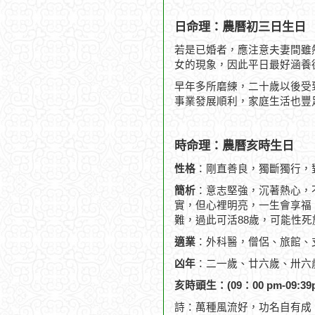
日命理：農曆初三日生日
若是已婚者，應注意夫妻間雖
女的現象，因此平日最好涵養
早年多所磨練，二十歲以後受
事業發展順利，家庭生活也豐
時命理：農曆亥時生日
性格
：剛直善良，獨斷獨行，
簡析
：意志堅強，沉著熱心，
實，但心裡明亮，一生會享福，
難，過此可活88歲，可能性死
適業
：外科醫，僧侶、旅館、
凶年
：二一歲、廿六歲、卅六
亥時頭生：(09：00 pm-09:39
詩：萬種風流好，功名自有成