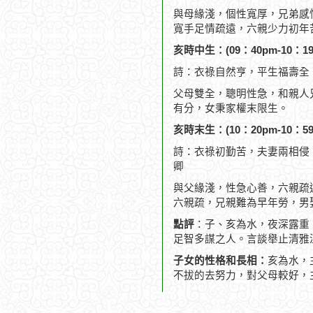
與母緣淺，個性寬厚，兄弟感
寬手足情疏遠，六親少力初年
亥時中生：(09：40pm-10：19
詩：衣祿自然亨，平生福壽全
父母雙全，聰明性急，和親人
有分，女秉家權末限生。
亥時末生：(10：20pm-10：59
詩：衣祿初勤苦，夫妻兩相侵
卿
與父緣淺，性急心善，六親疏
六親疏，兄親難為早年勞，男
點評
：子、亥為水，夜深露重
足智多謀之人。言談舉止清雅
子女的性格和長相：
亥為水，
不拔的去努力，對父母較好，