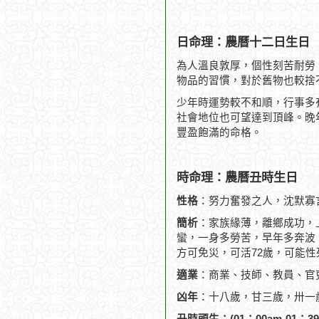
日命理：農曆十二日生日
為人溫良敦厚，個性刻苦耐勞
物品的習慣，對於舊物也較捨
少年時運勢較不和順，行事多
社會地位也可望達到頂峰。晚
豐盈飽滿的命格。
時命理：農曆丑時生日
性格
：努力奮發之人，沈默寡
簡析
：家族緣薄，離鄉成功，
蠻，一身多勞苦，早年多奔波，
方可免災，可活72歲，可能性
適業
：商業、技師、教員、官
凶年
：十八歲，甘三歲，卅一