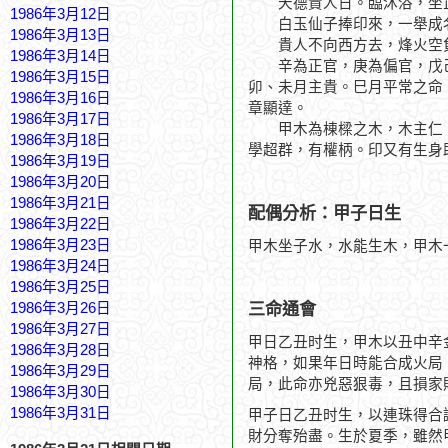
天德貴人日。臨沐浴，坐正
1986年3月12日
白玉仙子捧印來，一舉成
1986年3月13日
貴人不向西方去，烽火空
1986年3月14日
辛為正官，庚為偏官，戊己
1986年3月15日
卯、未月主貴。巳月平常之命
1986年3月16日
章顯達。
1986年3月17日
甲木為棟樑之木，木主仁，
1986年3月18日
學超群，有權柄。印又有生身
1986年3月19日
1986年3月20日
1986年3月21日
配偶分析：甲子日生
1986年3月22日
1986年3月23日
甲木坐子水，水能生木，甲木
1986年3月24日
1986年3月25日
三命通會
1986年3月26日
1986年3月27日
甲日乙丑时生，甲木以丑中辛
1986年3月28日
神格，如果年日時能合成火局
1986年3月29日
局，此命亦兇惡狠毒，且損家
1986年3月30日
1986年3月31日
甲子日乙丑时生，以連珠得合
財分奪殆盡。生於夏季，雖然