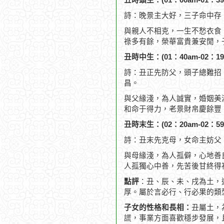
丑時頭生：(01：00am-01：39
詩：晚景主大好，三子命中存
與親人不相克，一生不愁衣食
祿多有餘，榮華富貴兼安閒，
丑時中生：(01：40am-02：19
詩：丑正先防父，頭子總難招
昌。
與父緣淺，為人誠實，婚姻美
和命于得力，老景財帛慶餘豐
丑時末生：(02：20am-02：59
詩：丑末先克母，女命主妨父
與母緣淺，為人孤僻，心地善
人孤獨心中善，先苦後甘終得
點評
：丑、辰、未、戌為土，
厚。屬於言必行、行必果的類
子女的性格和長相：
丑屬土，
謊，事業方面喜歡穩步發展，