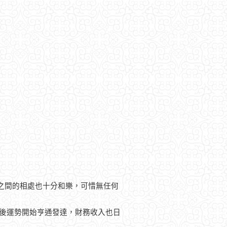
之間的相處也十分和樂，可惜無任何
以後運勢開始亨通發達，財務收入也日