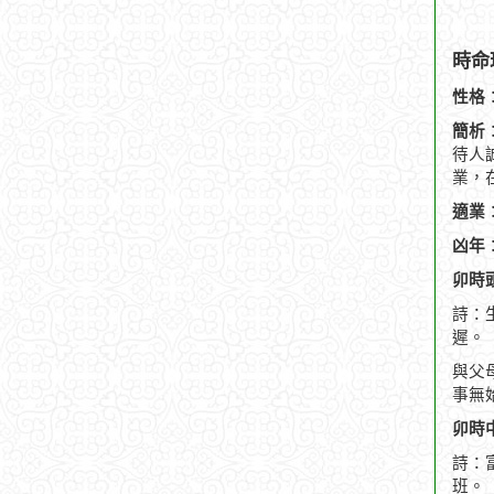
時命
性格
簡析
待人
業，在
適業
凶年
卯時頭
詩：
遲。
與父
事無
卯時中
詩：
班。