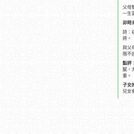
父母
一生
卯時末
詩：
誇。
與父
限不
點評
膩，
重。
子女
兒女