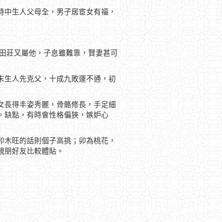
時中生人父母全，男子居宦女有福，
，田莊又屬他，子息雖難靠，賢妻甚可
末生人先克父，十成九敗運不通，初
女長得丰姿秀麗，骨骼修長，手足細
。缺點，有時會性格偏狹，嫉妒心
卯木旺的話則個子高挑；卯為桃花，
親朋好友比較體貼。