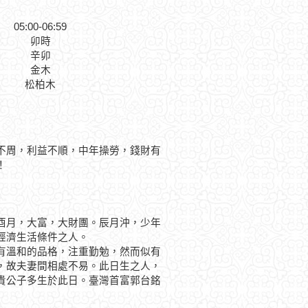
05:00-06:59
卯時
辛卯
金木
松柏木
不周，利益不順，中年操勞，錢財有
！
月，大富，大財團。辰月沖，少年
經濟生活條件之人。
溫和的品格，注重勤勉，然而似有
，故夫妻間相處不易。此日生之人，
貴公子多生於此日。臺灣首富郭台銘