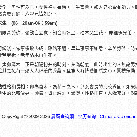
雙全，男性可為官，女性福氣有餘，一生富貴，親人兄弟皆有助力。
富貴慶有餘，六親兄皆如意。
生：(06：20am-06：59am)
初限甚勞碌，憂勤自立家，知音時運至，枯木又生花， 命裡多兄弟
母緣淺，做事多敗少成，路路不通，早年事事不如意，辛苦勞碌。時
達苦勞祿，老年枯木再生花。
：寅卯屬木，正是朝陽初升的時刻，充滿朝氣。此時出生的人無論男
尤其是擁有一頭人人稱羨的秀髮。且為人有博愛惻隱之心，質樸無偽
的性格和長相：
卯為陰木，為花草之木，兒女會長的比較秀氣，如果
會生的比較漂亮、帥氣，舉止端莊，瀟灑，性格正直，人緣較好，對
CopyRight © 2009-2026
農曆查詢網
|
农历查询
|
Chinese Calendar