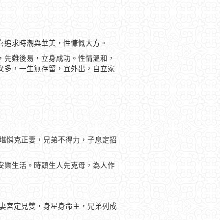
喜追求時潮與華美，性慷慨大方。
，先難後易，立身成功。性情溫和，
女多，一生無存留，宜外出，自立家
，堪憐克正妻，兄弟不得力，子息定招
安樂生活。時頭生人先克母，為人作
，妻宮定見雙，身星身命主，兄弟列成