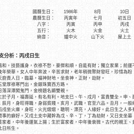
國曆生日：
1986年
8月
10日
農曆生日：
丙寅年
七月
初五日
八字：
丙寅
丙申
丙戌
五行：
火木
火金
火土
納音：
爐中火
山下火
屋上土
支分析：丙戌日生
溫和，技藝護身，衣祿不愁，豪傑和順，自能有財；獨立家業；前運
晚年榮華。女人中年奔波，辛苦求財，老年稍微聚財發旺，珍惜為盼
貴人日，臨墓，福神財地。坐食神，正財，劫財。
厚祿寒門出，金銀珠寶西方路。
深潭闖鬼門，金榜題名顯雙親。
子月，福壽延，有名有利。地支巳、午、戌月，富貴雙全。申、酉
；辰月，身旺得職，身弱貧賤。亥月，武職，官至六品。丑月，一般
坐火庫，身旺，火光熠熠，聰明、漂亮，人緣好。此日生之人多有
閒事的癖好。又戌土支中藏幹為戊、辛、丁，丁為劫財，又日支坐墓
貧家者，中年後運氣上揚；生於富家者，中年後衰微。古代的親王、
此日所生。