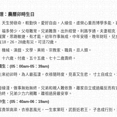
理：農曆卯時生日
：天生勞碌命，較勤快，愛好自由，人緣佳，虛榮心重而博學多能，
：福多勞少，父母難常，兄弟難靠，出外經營，利路亨通，夫妻相克
誠實，思路敏捷，有才能，初年作事無成，中年安穩，晚年財旺，兒
18，26，28歲有災，可活72歲。
：機械、演戲、文學、美術、宗教家、職員。忌人類。
：十六歲、付歲、五十五歲、七十二歲壽終。
生：(05：00am-05：39am)
生來初卯時，為人最孤淒，衣祿隨時度，見喜又生悲， 寸土自成立
母緣淺，做事無始無終，兄弟和親人難依靠，離家自立或過繼反而有
始終，兄弟少力六親難，離祖過房最安寧。
生：(05：40am-06：19am)
富貴架高梁，衣祿甚風光，一生家業旺，武藝近君王， 子息成行別