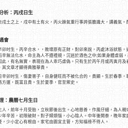
分析：丙戌日生
坐戌土之上，戌中有土有火，丙火躁氣重行事誇張膽識大，講義氣。
通會
辛卯时生，丙辛合水，，敗壞原有正財，對卯來說，丙處沐浴狀態，
丙辛無法化水，命主為人不遵禮規，沉迷於酒色之中;如果身體虛弱
因此，有名無實，表現在為人乖巧虛偽。只有生於丙午月或丙寅月及
，其文章才顯得典雅華貴。
日辛卯时生，傷妻害子，自身健旺而不被化合的，貴顯。生於春季，
西方運，既富且貴。生於夏季，官至禦史。
理：農曆七月生日
生人，前年十月受胎，立秋節後出生。心地慈善，作風仔細，為人親
少年辛苦，初限破財。對子婦煩惱，小心陰人。中年後開泰，晚年家
憂，少小定心有根由。家宅由園宜主管，方知福祿不待人。