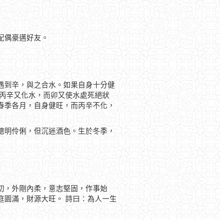
配偶豪邁好友。
遇到辛，與之合水。如果自身十分健
，丙辛又化水，而卯又使水處死絕狀
春季各月，自身健旺，而丙辛不化，
聰明伶俐，但沉迷酒色。生於冬季，
切，外剛內柔，意志堅固，作事始
庭園滿，財源大旺。 詩曰：為人一生