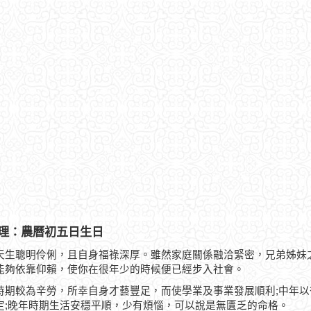
理：農曆初五日生日
天生聰明伶俐，且自身福祿深厚。雖然家庭關係融洽緊密，兄弟姊妹
能夠依靠仰賴，使你在很年少的時候便已經步入社會。
時期較為辛勞，所幸自身才藝豐足，而使學業及事業發展順利;中年
定;晚年時期生活安穩平順，少有煩惱，可以說是無匱乏的命格。