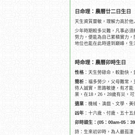
日命理：農曆廿二日生日
天生資質靈敏，理解力高於他
少年時期較多災難，凡事必須
努力，便能為自己累積實力，
地位也能在此時達到巔峰，生
時命理：農曆卯時生日
性格
：天生勞碌命，較勤快，
簡析
：福多勞少，父母難常，
待人誠實，思路敏捷，有才能
業，在18，26，28歲有災，可
適業
：機械、演戲、文學、美
凶年
：十六歲、付歲、五十五
卯時頭生：(05：00am-05：39
詩：生來初卯時，為人最孤淒