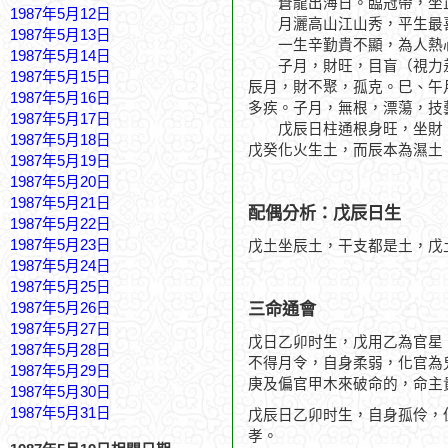
蒼龍出海日。臨冠帶，坐正
1987年5月12日
月灑高山江山秀，平生最
1987年5月13日
一生辛勤貴不顯，為人熱
1987年5月14日
子月，財旺，目盲（視力差
1987年5月15日
辰月，財不聚，孤克。巳、午
1987年5月16日
多疾。子月，無根，漂蕩，技
1987年5月17日
戊辰日柱通根身旺，坐財、
1987年5月18日
戊癸化火生土，而辰本為濕土
1987年5月19日
1987年5月20日
1987年5月21日
配偶分析：戊辰日生
1987年5月22日
1987年5月23日
戊土坐辰土，干支都是土，戊
1987年5月24日
1987年5月25日
三命通會
1987年5月26日
1987年5月27日
戊日乙卯时生，戊用乙為官星
1987年5月28日
不得月令，自身柔弱，化官為
1987年5月29日
庚及偏官甲木來破命的，命主
1987年5月30日
1987年5月31日
戊辰日乙卯时生，自身孤伶，
孝。