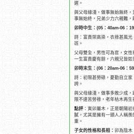
遲。
與父母緣淺，做事無始無終，
事無始終，兄弟少力六親難，
卯時中生：(05：40am-06：19
詩：富貴架高梁，衣祿甚風光
班。
父母雙全，男性可為官，女性
一生富貴慶有餘，六親兄皆如
卯時末生：(06：20am-06：59
詩：初限甚勞碌，憂勤自立家
誇。
與父母緣淺，做事多敗少成，
限不達苦勞祿，老年枯木再生
點評
：寅卯屬木，正是朝陽初
膩，尤其是擁有一頭人人稱羨
重。
子女的性格和長相：
卯為陰木