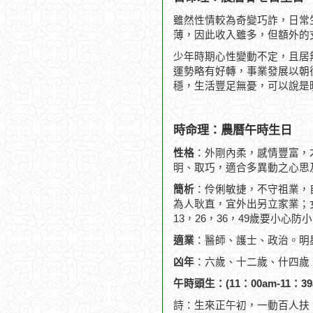
雖然性情較為奇變巧詐，日常
薄，因此收入雖多，但額外的
少年時期心性變動不定，且居
運勢略有好轉，事業發展以朝
穩，生活豐足無憂，可以說是
時命理：農曆午時生日
性格
：外剛內柔，感情豐富，
明、取巧，適合多異動之心思
簡析
：伶俐敏捷，不守祖業，
為人耿直，宜外出另立家業；
13，26，36，49歲要小心防
適業
：醫師、護士、政治。明
凶年
：六歲、十二歲、什四歲
午時頭生：(11：00am-11：39
詩：生來正午初，一動百人扶