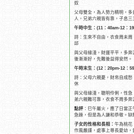
奴
父母雙全，為人勢力精明，多
人，兄弟六親皆有靠，子息三
午時中生：(11：40am-12：19
詩：生來不自由，衣食周未周
邱
與父母緣淺，財運平平，多奔
後漸漸好，先難後益得安然。
午時末生：(12：20pm-12：59
詩：父母六親憂，財帛自成愁
休
與父母緣淺，聰明伶俐，性急
弟六親難可靠，衣食不周多奔
點評
：巳午屬火，應了日當正
急躁，但是為人謙和恭敬。缺
子女的性格和長相：
午為桃花
作風嚴謹，處事上尊長愛幼，