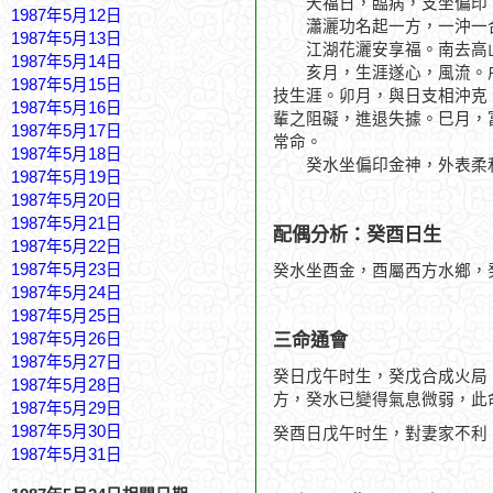
天福日，臨病，支坐偏印
1987年5月12日
瀟灑功名起一方，一沖一
1987年5月13日
江湖花灑安享福。南去高
1987年5月14日
亥月，生涯遂心，風流。戌
1987年5月15日
技生涯。卯月，與日支相沖克
1987年5月16日
輩之阻礙，進退失據。巳月，
1987年5月17日
常命。
1987年5月18日
癸水坐偏印金神，外表柔和
1987年5月19日
1987年5月20日
1987年5月21日
配偶分析：癸酉日生
1987年5月22日
1987年5月23日
癸水坐酉金，酉屬西方水鄉，
1987年5月24日
1987年5月25日
三命通會
1987年5月26日
1987年5月27日
癸日戊午时生，癸戊合成火局
1987年5月28日
方，癸水已變得氣息微弱，此
1987年5月29日
1987年5月30日
癸酉日戊午时生，對妻家不利
1987年5月31日