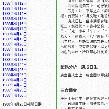
將軍百戰不論功，高山流
1988年4月12日
西去陽關知音少，前祿後
1988年4月13日
辰月，沖，平常之命。卯月
1988年4月14日
權，有驚險。午月文職，難善
1988年4月15日
庚戌日柱，坐庫通根身強，
1988年4月16日
旺乙，魁裡伏辛，貴神是癸，
1988年4月17日
位。「戌」中有「辛」，「辛
1988年4月18日
為天、月德貴人。八字再有「
1988年4月19日
出生的人，評語普遍認為是大
1988年4月20日
己的形象，或有點保守，以另
1988年4月21日
內心的思想，所以知心好友並
1988年4月22日
1988年4月23日
1988年4月24日
配偶分析：庚戌日生
1988年4月25日
1988年4月26日
庚金坐戌土上，庚金固執單純
1988年4月27日
1988年4月28日
三命通會
1988年4月29日
1988年4月30日
庚日丁丑时生，是金重火輕。
月，官印逢生旺，那便顯貴;
1988年4月25日相關日期
月，也有名聲。