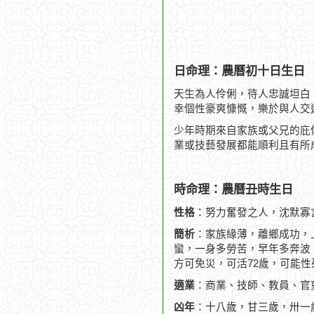
日命理：農曆初十日生日
天生為人伶俐，待人忠誠坦白
幸個性豪爽慷慨，樂於與人交
少年時期來自家族或父兄的庇
業或技藝發展都能順利且有所
時命理：農曆丑時生日
性格
：努力奮發之人，沈默寡
簡析
：家族緣薄，離鄉成功，
蠻，一身多勞苦，早年多奔波，
方可免災，可活72歲，可能性
適業
：商業、技師、教員、官
凶年
：十八歲，甘三歲，卅一