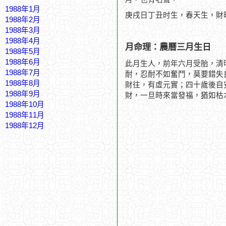
1988年1月
庚戌日丁丑时生，春天生，財旺
1988年2月
1988年3月
1988年4月
月命理：農曆三月生日
1988年5月
1988年6月
此月生人，前年六月受胎，清
1988年7月
耐，忍耐不如奮鬥，莫要錯失
1988年8月
財往，有虛元實；四十歲後自
1988年9月
財，一旦時來當發福，猶如枯
1988年10月
1988年11月
1988年12月