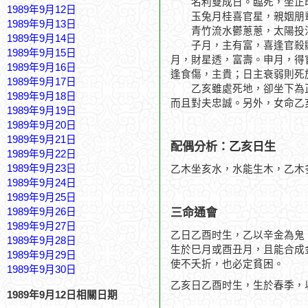
名利雙成日。臨死，坐正
1989年9月12日
玉兔月桂喜官星，親姻朋
1989年9月13日
青竹流水鬱蔥蔥，太陽投
1989年9月14日
子月，主有富，喜逢官殺顯
1989年9月15日
月，財星透，富壽。申月，得
1989年9月16日
逢食傷，主貴；日主衰弱則死
1989年9月17日
乙亥雖處死地，卻坐下為正
1989年9月18日
而且對夫忠誠。另外，女命乙
1989年9月19日
1989年9月20日
1989年9月21日
配偶分析：乙亥日生
1989年9月22日
1989年9月23日
乙木坐亥水，水能生木，乙木
1989年9月24日
1989年9月25日
三命通會
1989年9月26日
1989年9月27日
乙日乙酉时生，乙以辛金為鬼
1989年9月28日
生於巳月或酉丑月，且能合成
1989年9月29日
使不夭折，也必定貧困。
1989年9月30日
乙亥日乙酉时生，生於春季，
1989年9月12日相關日期