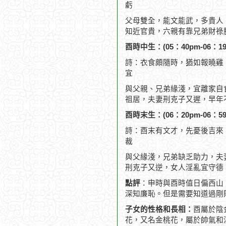
虧
父母雙全，能文能武，多貴人
知近官貴，六親有靠兄弟財祿
酉時中生：(05：40pm-06：19
詩：衣食頗隨時，猶如報曉雞
宜
與父親、兄弟緣淺，宜離家自
祖居，夫妻刑克子又遲，早年
酉時末生：(06：20pm-06：59
詩：酉末有文才，先憂後吉來
裁
與父緣淺，兄弟缺乏助力，夫
刑克子又逆，女人淫亂宜守德
點評
：申時與酉時值日偏西山
深知廉恥。但是需要知道過剛
子女的性格和長相：
酉屬於陰
花，又名金桃花，屬於帥氣和