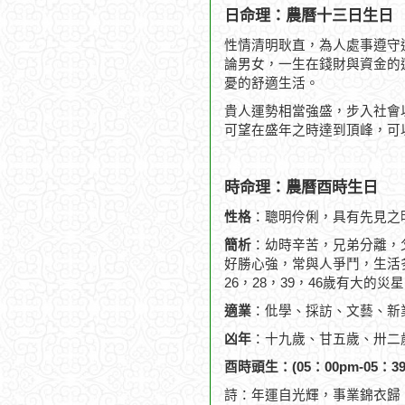
日命理：農曆十三日生日
性情清明耿直，為人處事遵守
論男女，一生在錢財與資金的
憂的舒適生活。
貴人運勢相當強盛，步入社會
可望在盛年之時達到頂峰，可
時命理：農曆酉時生日
性格
：聰明伶俐，具有先見之
簡析
：幼時辛苦，兄弟分離，
好勝心強，常與人爭鬥，生活
26，28，39，46歲有大的
適業
：仳學、採訪、文藝、新
凶年
：十九歲、甘五歲、卅二
酉時頭生：(05：00pm-05：39
詩：年運自光輝，事業錦衣歸