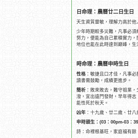
日命理：農曆廿二日生日
天生資質靈敏，理解力高於他
少年時期較多災難，凡事必須
努力，便能為自己累積實力，
地位也能在此時達到巔峰，生
時命理：農曆申時生日
性格
：敏捷且口才佳，凡事必
讀書需鼓勵，成績更進步。
簡析
：敗來敗去，難守祖業，
潑，宜出遠門發財，早年得志，
能性死於秋天。
凶年
：十九歲、廿二歲、廿八
申時頭生：(03：00pm-03：39
詩：命裡根基旺，家庭福有餘