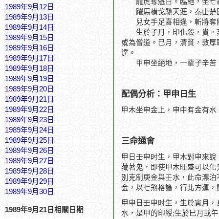
龍虎奪魁日。臨絕，坐七殺
1989年9月12日
躍馬橫戈馳天涯，秦山楚
1989年9月13日
兒女手足喜相逢，斬將奪
1989年9月14日
生於子月，印化殺，貴。亥
1989年9月15日
或為僧道。巳月，清貧，敦厚
1989年9月16日
達。
1989年9月17日
甲申坐絕地，一輩子辛苦、
1989年9月18日
1989年9月19日
1989年9月20日
配偶分析：甲申日生
1989年9月21日
1989年9月22日
甲木坐申金上，申中有金有水
1989年9月23日
1989年9月24日
三命通會
1989年9月25日
1989年9月26日
甲日壬申时生，甲木對申來說
1989年9月27日
藏著鬼，即使甲木旺盛可以化
1989年9月28日
別克制庚金與壬水，此命漂泊
1989年9月29日
金，以七煞格論，行北方運，
1989年9月30日
甲申日壬申时生，生於寅月，
1989年9月21日相關日期
水，是甲的印綬;生於巳月或