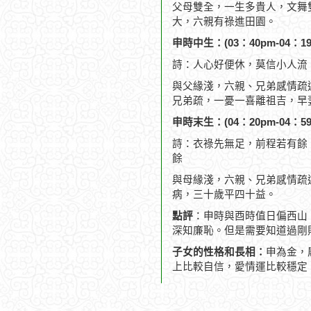
父母雙全，一生多貴人，文舞
大，六親有祿進田園。
申時中生：(03：40pm-04：19
詩：人心好便休，莫信小人流
與父緣淺，六親、兄弟感情疏
兄弟疏，一憂一喜離祖吉，早
申時末生：(04：20pm-04：59
詩：衣祿先無足，前程若有餘
餘
與母緣淺，六親、兄弟感情疏
病，三十歲平四十益。
點評
：申時與酉時值日偏西山
深知廉恥。但是需要知道過剛
子女的性格和長相：
申為金，
上比較自信，愛情運比較穩定