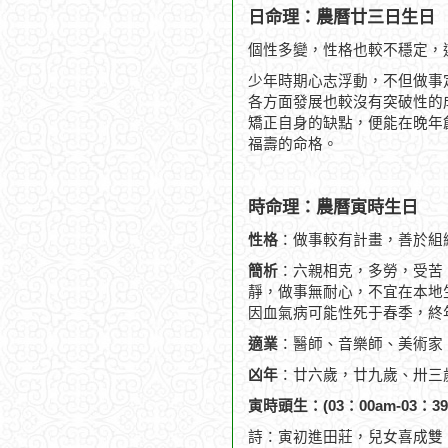
日命理：農曆廿三日生日
個性多變，性格也較不穩定，
少年時期心志浮動，不但做事
各方面發展也較沒有突破性的
矯正自身的缺點，便能在晚年
福壽的命格。
時命理：農曆寅時生日
性格
：做事較有計畫，善於組
簡析
：六親相克，多勞，受苦
靜，做事無耐心，不宜在本地生
因血氣病可能性死于春季，終年
適業
：醫師、音樂師、美術家
凶年
：廿六歲，廿九歲、卅三
寅時頭生：(03：00am-03：39
詩：寅初進田莊，兒女喜成雙