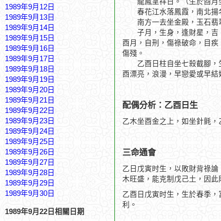
龍鳳呈祥日。（生於酉月坐
1989年9月12日
春花江水落鳳霞，南北揚
1989年9月13日
南方一去坐金殿，玉石翡
1989年9月14日
子月，生身，逢財星，吉。
1989年9月15日
酉月，自刑，傷祿破命，目疾
1989年9月16日
傷殘。
1989年9月17日
乙酉日柱自坐七殺截腳，生
1989年9月18日
酉漂亮，浪漫，早戀愛或早結
1989年9月19日
1989年9月20日
1989年9月21日
配偶分析：乙酉日生
1989年9月22日
1989年9月23日
乙木坐酉金之上，如坐針氈，
1989年9月24日
1989年9月25日
三命通會
1989年9月26日
1989年9月27日
乙日戊寅时生，以敗財背祿論
1989年9月28日
木旺盛，能克制戊己土，因此
1989年9月29日
1989年9月30日
乙酉日戊寅时生，生於春季，
利。
1989年9月22日相關日期