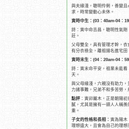
與夫緣淺，聰明伶俐，善變且
求，時常變動心未休。
寅時中生：(03：40am-04：19
詩：寅中命吉昌，聰明性氣剛
莊。
父母雙全，具有管理才幹，衣
有分衣祿全，離祖揚名進宅田
寅時末生：(04：20am-04：59
詩：寅末命平安，祖業未能看
天。
與父母緣淺，六親沒有助力，
力諸事難，兄弟不和多苦勞，
點評
：寅卯屬木，正是朝陽初
膩，尤其是擁有一頭人人稱羨
重。
子女的性格和長相：
寅為陽木
理想遠大，且會為自己的理想