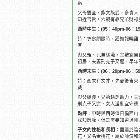
虧
父母雙全，能文能武，多貴人
知近官貴，六親有靠兄弟財祿
酉時中生：(05：40pm-06：19
詩：衣食頗隨時，猶如報曉雞
宜
與父親、兄弟緣淺，宜離家自
祖居，夫妻刑克子又遲，早年
酉時末生：(06：20pm-06：59
詩：酉末有文才，先憂後吉來
裁
與父緣淺，兄弟缺乏助力，夫
刑克子又逆，女人淫亂宜守德
點評
：申時與酉時值日偏西山
深知廉恥。但是需要知道過剛
子女的性格和長相：
酉屬於陰
花，又名金桃花，屬於帥氣和