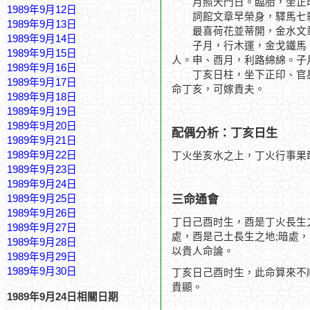
月照天門日。臨胎，坐正
1989年9月12日
詞館文章早榮身，驛馬七
1989年9月13日
最喜荷花並蒂開，金水文
1989年9月14日
子月，行木運，金戈鐵馬。
1989年9月15日
人。申、酉月，利路綿綿。子
1989年9月16日
丁亥日柱，坐下正印、官星
1989年9月17日
命丁亥，可嫁貴夫。
1989年9月18日
1989年9月19日
1989年9月20日
配偶分析：丁亥日生
1989年9月21日
1989年9月22日
丁火坐亥水之上，丁火行事果
1989年9月23日
1989年9月24日
三命通會
1989年9月25日
1989年9月26日
丁日己酉时生，酉是丁火長生
1989年9月27日
處，酉是己土長生之地;暗處
1989年9月28日
以貴人命論。
1989年9月29日
1989年9月30日
丁亥日己酉时生，此命算來不
貴顯。
1989年9月24日相關日期