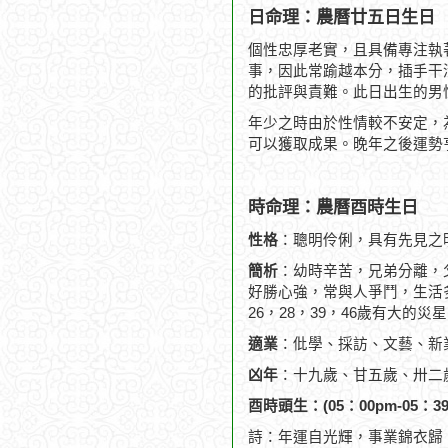
日命理：農曆廿五日生日
個性忠厚老實，且具備專注執
事，因此常踰越本分，插手干
的批評與責難。此日出生的男
年少之時由於性情較不安定，
可以獲取成果。晚年之後運勢
時命理：農曆酉時生日
性格
：聰明伶俐，具有先見之
簡析
：幼時辛苦，兄弟分離，
好勝心強，常與人爭鬥，生活
26，28，39，46歲有大的
適業
：仳學、採訪、文藝、新
凶年
：十九歲、甘五歲、卅二
酉時頭生：(05：00pm-05：39
詩：年運自光輝，事業錦衣歸