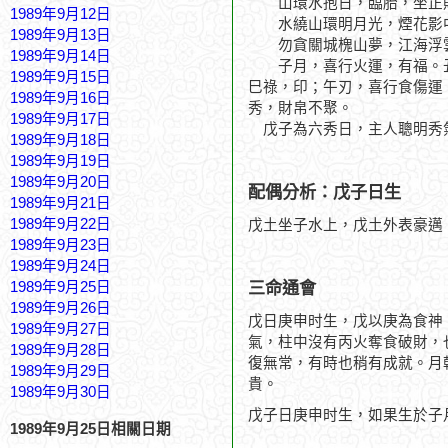
山環水抱日，臨胎，坐正
1989年9月12日
水繞山環明月光，煙花影
1989年9月13日
勿貪關城槐山夢，江海浮
1989年9月14日
子月，喜行火運，有福。丑
1989年9月15日
巳祿，印；午刃，喜行食傷運
1989年9月16日
秀，財帛不聚。
1989年9月17日
戊子為六秀日，主人聰明秀氣
1989年9月18日
1989年9月19日
1989年9月20日
配偶分析：戊子日生
1989年9月21日
1989年9月22日
戊土坐子水上，戊土外表豪邁
1989年9月23日
1989年9月24日
三命通會
1989年9月25日
1989年9月26日
戊日庚申时生，戊以庚為食神
1989年9月27日
氣，柱中沒有丙火奪食破財，
1989年9月28日
復無常，有時也稍有成就。月
1989年9月29日
貴。
1989年9月30日
戊子日庚申时生，如果生於子
1989年9月25日相關日期