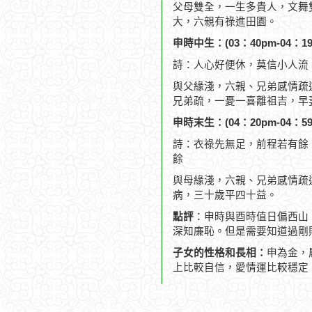
父母雙全，一生多貴人，文舞
大，六親有祿進田園。
申時中生：(03：40pm-04：19
詩：人心好便休，莫信小人流
與父緣淺，六親、兄弟感情疏
兄弟疏，一憂一喜離祖吉，早
申時末生：(04：20pm-04：59
詩：衣祿先無足，前程若有餘
餘
與母緣淺，六親、兄弟感情疏
病，三十歲平四十益。
點評
：申時與酉時值日偏西山
深知廉恥。但是需要知道過剛
子女的性格和長相：
申為金，
上比較自信，愛情運比較穩定