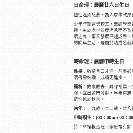
日命理：農曆廿六日生日
個性溫柔慈悲，為人處事敦厚
少年時期運勢較差，無論學業
通，由於處世態度坦承而不欺
續走高，事業發展已趨成熟，
的晚年生活，是屬於功成名就
時命理：農曆申時生日
性格
：敏捷且口才佳，凡事必
讀書需鼓勵，成績更進步。
簡析
：敗來敗去，難守祖業，
潑，宜出遠門發財，早年得志，
能性死於秋天。
凶年
：十九歲、廿二歲、廿八
申時頭生：(03：00pm-03：39
詩：命裡根基旺，家庭福有餘