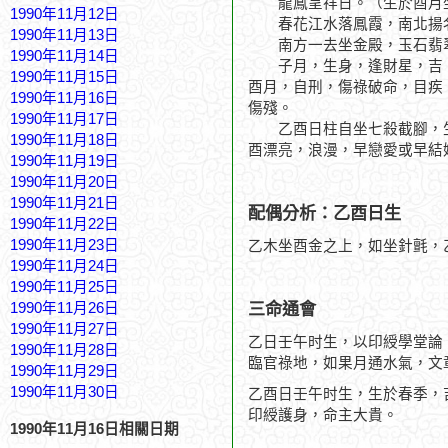
龍鳳呈祥日。（生於酉月坐
1990年11月12日
春花江水落鳳霞，南北揚
1990年11月13日
南方一去坐金殿，玉石翡
1990年11月14日
子月，生身，逢財星，吉。
1990年11月15日
酉月，自刑，傷祿破命，目疾
1990年11月16日
傷殘。
1990年11月17日
乙酉日柱自坐七殺截腳，生
1990年11月18日
酉漂亮，浪漫，早戀愛或早結
1990年11月19日
1990年11月20日
1990年11月21日
配偶分析：乙酉日生
1990年11月22日
1990年11月23日
乙木坐酉金之上，如坐針氈，
1990年11月24日
1990年11月25日
三命通會
1990年11月26日
1990年11月27日
乙日壬午时生，以印綬學堂論
1990年11月28日
臨官祿地，如果月通水氣，文
1990年11月29日
1990年11月30日
乙酉日壬午时生，生於春季，
印綬護身，命主大貴。
1990年11月16日相關日期