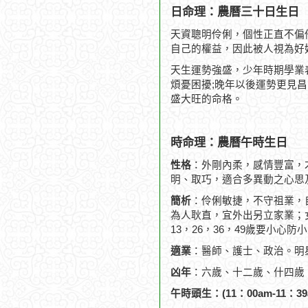
日命理：農曆三十日生日
天資聰明伶俐，個性正直不偏
自己的權益，因此被人視為好
天生運勢強盛，少年時期學業
煩憂困擾;晚年以後運勢更見
盛大旺的命格。
時命理：農曆午時生日
性格
：外剛內柔，感情豐富，
明、取巧，適合多異動之心思
簡析
：伶俐敏捷，不守祖業，
為人耿直，宜外出另立家業；
13，26，36，49歲要小心防
適業
：醫師、護士、政治。明
凶年
：六歲、十二歲、什四歲
午時頭生：(11：00am-11：39