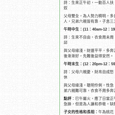
詩：生來正午初，一動百人扶
奴
父母雙全，為人勢力精明，多
人，兄弟六親皆有靠，子息三
午時中生：(11：40am-12：19
詩：生來不自由，衣食周未周
邱
與父母緣淺，財運平平，多奔
後漸漸好，先難後益得安然。
午時末生：(12：20pm-12：59
詩：父母六親憂，財帛自成愁
休
與父母緣淺，聰明伶俐，性急
弟六親難可靠，衣食不周多奔
點評
：巳午屬火，應了日當正
急躁，但是為人謙和恭敬。缺
子女的性格和長相：
午為桃花