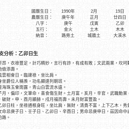
國曆生日：
1990年
2月
19日
農曆生日：
庚午年
正月
廿四日
八字：
庚午
戊寅
乙卯
五行：
金火
土木
木木
納音：
路旁土
城牆土
大溪水
支分析：乙卯日生
軒昂，衣祿豐足，計巧精妙，言行有詐，有成有敗；文武兩業，坎坷
勤儉添壽。
相會日。臨建祿，坐比肩。
爵位人稱羨，功名顯達列朝班。
珠玉會雨露，青山白雲流水遠。
，偏印，文筆命，喜食傷生財。土月富，亥月，辛官，武職勳業。
，破財。申、酉月顯赫。戌月福而壽。未月財富豐盈。
日柱，坐祿通根身旺，坐比肩，無財，清貴不富，上下乙木，秀氣
女命忌庚子日、壬子日、乙卯日、辛酉日；男命忌庚申日，茲因命中
的路。