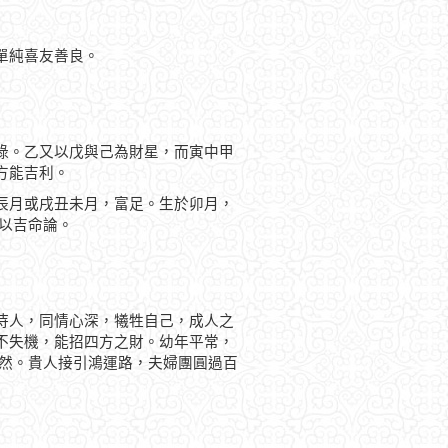
單純喜友善良。
祿。乙又以戊與己為財星，而寅中甲
方能吉利。
辰月或戌丑未月，富足。生於卯月，
以吉命論。
待人，同情心深，犧牲自己，成人之
不失機，能招四方之財。幼年平常，
安然。貴人接引鴻運路，夫婦團圓過百