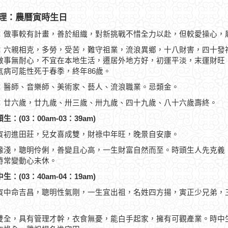
理：農曆寅時生日
：做事較有計畫，善於組織，對新挑戰不惜全力以赴，但較愛操心，
：六親相克，多勞，受苦，難守祖業，流浪異鄉，十八財害，四十發
做事無耐心，不宜在本地生活，遷居外地方好，初運平淡，末運財旺，在2
氣病可能性死于春季，終年86歲。
：醫師、音樂師、美術家、藝人、流浪職業。忌類金。
：廿六歲，廿九歲、卅三歲、卅九歲、四十九歲、八十六歲壽終。
生：(03：00am-03：39am)
寅初進田莊，兒女喜成雙，財祿中年旺，晚景自安康。
緣淺，聰明伶俐，善變且心高，一生財富自然而至。時頭生人先克義
時常變動心未休。
生：(03：40am-04：19am)
寅中命吉昌，聰明性氣剛，一生宜出祖，名姓四方揚，寅正少兄弟，
雙全，具有管理才幹，衣食無憂，能白手起家，擁有可觀產業。時中