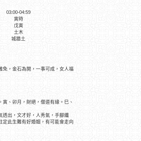
03:00-04:59
寅時
戊寅
土木
城牆土
難免，金石為開，一事可成，女人福
寅、卯月，財絕，僧道有緣。巳、
透出，文才好，人秀氣，手腳纖
註定此生難有好婚姻，有可能會走向