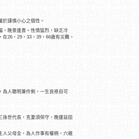
屬於謹慎小心之個性。
福，晚景逢貴。性情猛烈，缺乏冷
6，29，33，39，66歲有災難，
，為人聰明兼伶俐，一生良祿自可
三孫世代長，克妻須保守，晚運益田
生人父母全，為人作事有權柄，六親