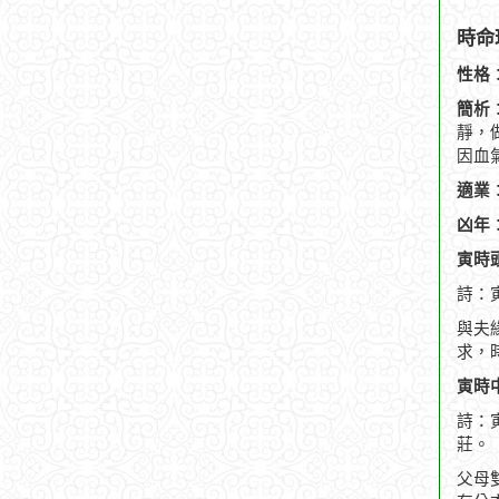
時命
性格
簡析
靜，
因血
適業
凶年
寅時頭
詩：
與夫
求，
寅時中
詩：
莊。
父母