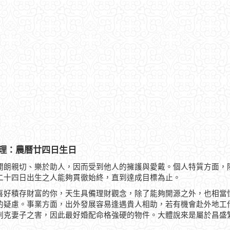
理：農曆廿四日生日
開朗親切、樂於助人，因而受到他人的擁護與愛戴。個人特質方面，
二十四日出生之人能夠貫徹始終，直到達成目標為止。
喜好積存財富的你，天生具備理財觀念，除了能夠開源之外，也相當
的疑慮。事業方面，出外發展容易逢遇貴人相助，若有機會赴外地工
刑克妻子之害，因此最好婚配命格強硬的物件。大體說來是屬於昌盛