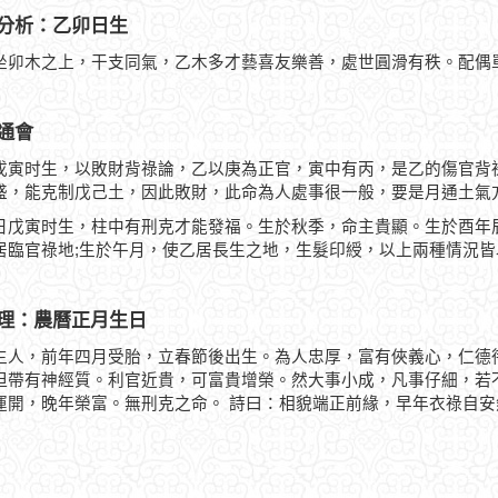
分析：乙卯日生
坐卯木之上，干支同氣，乙木多才藝喜友樂善，處世圓滑有秩。配偶
通會
戊寅时生，以敗財背祿論，乙以庚為正官，寅中有丙，是乙的傷官背
盛，能克制戊己土，因此敗財，此命為人處事很一般，要是月通土氣
日戊寅时生，柱中有刑克才能發福。生於秋季，命主貴顯。生於酉年
居臨官祿地;生於午月，使乙居長生之地，生髮印綬，以上兩種情況皆
理：農曆正月生日
生人，前年四月受胎，立春節後出生。為人忠厚，富有俠義心，仁德
但帶有神經質。利官近貴，可富貴增榮。然大事小成，凡事仔細，若
運開，晚年榮富。無刑克之命。 詩曰：相貌端正前緣，早年衣祿自