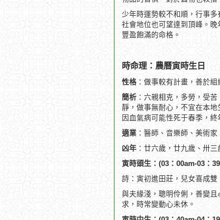
少年時運勢較不和順，行事多
社會地位也可望達到頂峰。晚
豐盈飽滿的命格。
時命理：農曆寅時生日
性格
：做事較有計畫，善於組
簡析
：六親相克，多勞，受苦
靜，做事無耐心，不宜在本地生
因血氣病可能性死于春季，終年
適業
：醫師、音樂師、美術家
凶年
：廿六歲，廿九歲、卅三
寅時頭生：(03：00am-03：39
詩：寅初進田莊，兒女喜成雙
與夫緣淺，聰明伶俐，善變且
求，時常變動心未休。
寅時中生：(03：40am-04：19