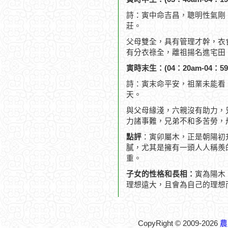
詩：寅中命吉昌，聰明性氣剛
莊。
父母雙全，具有管理才幹，衣
有分衣祿全，離祖揚名進宅田
寅時末生：(04：20am-04：59
詩：寅末命平安，祖業未能看
天。
與父母緣淺，六親沒有助力，
力諸事難，兄弟不和多苦勞，
點評
：寅卯屬木，正是朝陽初
膩，尤其是擁有一頭人人稱羨
重。
子女的性格和長相：
寅為陽木
理想遠大，且會為自己的理想
CopyRight © 2009-2026
農