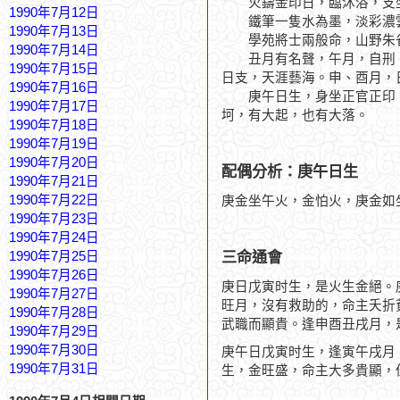
火鑄金印日，臨沐浴，支坐
1990年7月12日
鐵筆一隻水為墨，淡彩濃
1990年7月13日
學苑將士兩般命，山野朱
1990年7月14日
丑月有名聲，午月，自刑，
1990年7月15日
日支，天涯藝海。申、酉月，
1990年7月16日
庚午日生，身坐正官正印，
1990年7月17日
坷，有大起，也有大落。
1990年7月18日
1990年7月19日
1990年7月20日
配偶分析：庚午日生
1990年7月21日
1990年7月22日
庚金坐午火，金怕火，庚金如
1990年7月23日
1990年7月24日
三命通會
1990年7月25日
1990年7月26日
庚日戊寅时生，是火生金絕。
1990年7月27日
旺月，沒有救助的，命主夭折
1990年7月28日
武職而顯貴。逢申酉丑戌月，
1990年7月29日
1990年7月30日
庚午日戊寅时生，逢寅午戌月
1990年7月31日
生，金旺盛，命主大多貴顯，