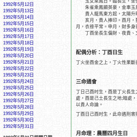
玉女乘鳳日。臨長生，坐
1992年5月12日
朱雀乘鳳顯英豪，金車玉
1992年5月13日
貴人龍馬東方起，太陽升
1992年5月14日
亥月，貴人捧印。酉月，犯
1992年5月15日
月，衣祿平常。申月，財多身
1992年5月16日
丁酉坐長生偏財、夜貴、文
1992年5月17日
1992年5月18日
1992年5月19日
配偶分析：丁酉日生
1992年5月20日
1992年5月21日
丁火坐酉金之上，丁火性果斷
1992年5月22日
1992年5月23日
三命通會
1992年5月24日
1992年5月25日
丁日己酉时生，酉是丁火長生
1992年5月26日
處，酉是己土長生之地;暗處
1992年5月27日
以貴人命論。
1992年5月28日
1992年5月29日
丁酉日己酉时生，此命遇刑害
1992年5月30日
1992年5月31日
月命理：農曆四月生日