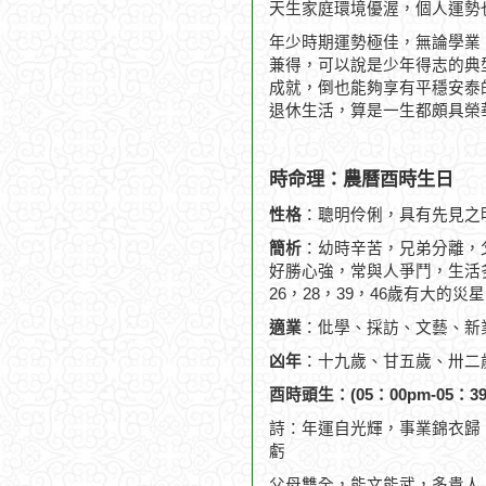
天生家庭環境優渥，個人運勢
年少時期運勢極佳，無論學業
兼得，可以說是少年得志的典
成就，倒也能夠享有平穩安泰
退休生活，算是一生都頗具榮
時命理：農曆酉時生日
性格
：聰明伶俐，具有先見之
簡析
：幼時辛苦，兄弟分離，
好勝心強，常與人爭鬥，生活
26，28，39，46歲有大的
適業
：仳學、採訪、文藝、新
凶年
：十九歲、甘五歲、卅二
酉時頭生：(05：00pm-05：39
詩：年運自光輝，事業錦衣歸
虧
父母雙全，能文能武，多貴人