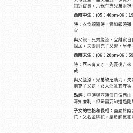
知近官貴，六親有靠兄弟財祿
酉時中生：(05：40pm-06：19
詩：衣食頗隨時，猶如報曉雞
宜
與父親、兄弟緣淺，宜離家自
祖居，夫妻刑克子又遲，早年
酉時末生：(06：20pm-06：59
詩：酉末有文才，先憂後吉來
裁
與父緣淺，兄弟缺乏助力，夫
刑克子又逆，女人淫亂宜守德
點評
：申時與酉時值日偏西山
深知廉恥。但是需要知道過剛
子女的性格和長相：
酉屬於陰
花，又名金桃花，屬於帥氣和