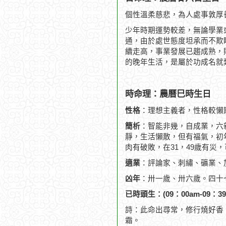
個性溫柔慈悲，為人處事敦厚
少年時期運勢較差，無論學業
通，由於處世態度坦承而不欺
續走高，事業發展已趨成熟，
的晚年生活，是屬於功成名就
時命理：農曆巳時生日
性格
：理想主義者，性格較懶
簡析
：智能非幾，自成業，六
靜，生活懶散，但有福氣，初
肉有破敗，在31，49歲有災，
適業
：評論家、刺繡、礦業、
凶年
：卅一歲、卅六歲。四十
已時頭生：(09：00am-09：39
詩：此命出尋常，修行燒好香
霜。