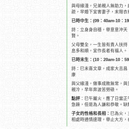
與母緣淺，兄弟親人無助力，
疏，早婚下宜害妻子，末限衣
已時中生：(09：40am-10：19
詩：立身身自穩，舉意意沖天
賢。
父母雙全，一生皆有貴人扶持
息多和順，宜作長者有福人。
已時末生：(10：20am-10：59
詩：巳末喜文章，成家大吉昌
康
與父緣淺，做事成敗無常，與
親冷，早年奔波苦勞碌。
點評
：巳午屬火，應了日當正
急躁，但是為人謙和恭敬。缺
子女的性格和長相：
巳為火，
相處時通情達理，舉止大方，