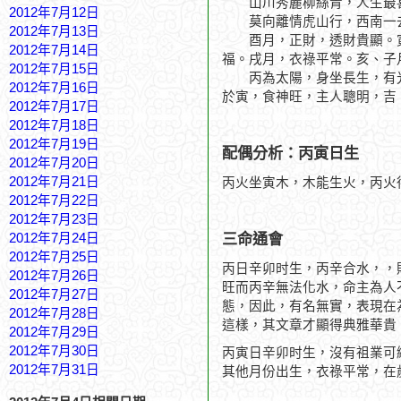
山川秀麗柳絲青，人生最
2012年7月12日
莫向離情虎山行，西南一
2012年7月13日
酉月，正財，透財貴顯。寅
2012年7月14日
福。戌月，衣祿平常。亥、子
2012年7月15日
丙為太陽，身坐長生，有光
2012年7月16日
於寅，食神旺，主人聰明，吉
2012年7月17日
2012年7月18日
2012年7月19日
配偶分析：丙寅日生
2012年7月20日
2012年7月21日
丙火坐寅木，木能生火，丙火
2012年7月22日
2012年7月23日
三命通會
2012年7月24日
2012年7月25日
丙日辛卯时生，丙辛合水，，
2012年7月26日
旺而丙辛無法化水，命主為人
2012年7月27日
態，因此，有名無實，表現在
2012年7月28日
這樣，其文章才顯得典雅華貴
2012年7月29日
2012年7月30日
丙寅日辛卯时生，沒有祖業可
2012年7月31日
其他月份出生，衣祿平常，在