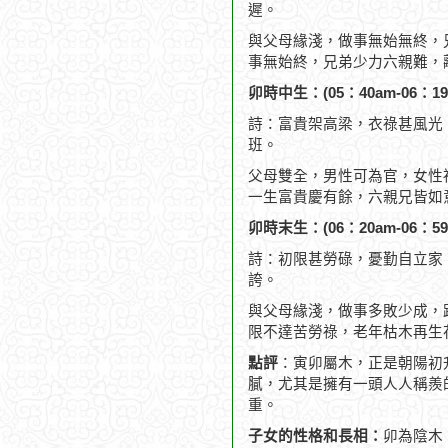
遲。
與父母緣淺，做事無始無終，
事無始終，兄弟少力六親難，
卯時中生：(05：40am-06：19
詩：富貴架高梁，衣祿甚風光
班。
父母雙全，男性可為官，女性
一生富貴慶有餘，六親兄皆如
卯時末生：(06：20am-06：59
詩：初限甚勞碌，憂勤自立家
誇。
與父母緣淺，做事多敗少成，
限不達苦勞祿，老年枯木再生
點評
：寅卯屬木，正是朝陽初
膩，尤其是擁有一頭人人稱羨
重。
子女的性格和長相：
卯為陰木