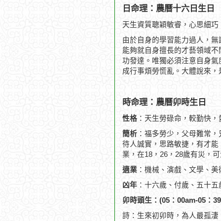
日命理：農曆十六日生日
天生資質聰穎敏睿，心思細巧
由於自身的學習能力過人，無
能夠就自身擅長的才藝領域不
功發達。唯獨必須注意自身氣
成行事煩勞慌亂。大體說來，
時命理：農曆卯時生日
性格
：天生勞碌命，較勤快，
簡析
：福多勞少，父母難常，
待人誠實，思路敏捷，有才能
業，在18，26，28歲有災，可
適業
：機械、演戲、文學、美
凶年
：十六歲、付歲、五十五
卯時頭生：(05：00am-05：39
詩：生來初卯時，為人最孤淒