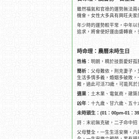
雖然福氣和官祿的運勢無法兩
機會。女性大多具有興旺夫家
年少時的運勢較平常，中年以
追求，將會使好運由盛轉衰，
時命理：農曆未時生日
性格
：明朗，精於技藝愛好孤
簡析
：父母難依，刑克妻子，
生活多情多義，婚姻多破敗，一
難，過此可活73歲，可能死於
適業
：土木業、電氣商，建築
凶年
：十九歲、甘六歲、五十
未時頭生：(01：00pm-01：39
詩：末初無克破，二子命中招
父母雙全，一生生活安樂，六
全，一生安樂六親榮，男有頭