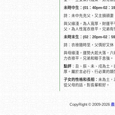
未時中生：(01：40pm-02：19
詩：未中先克父，又主損頭妻
與父緣淺，為人寬厚，財運平
父，為人性寬衣祿平，兄弟有
未時末生：(02：20pm-02：59
詩：衣祿隨時至，父情好又休
與母緣淺，運勢大起大落，六
力衣祿平，兄弟和睦于息強。
點評
：丑、辰、未、戌為土，
厚。屬於言必行、行必果的類
子女的性格和長相：
未為土，
從父母的話，對長輩較好。
CopyRight © 2009-2026
農