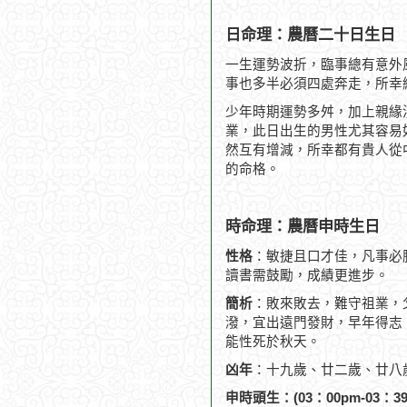
日命理：農曆二十日生日
一生運勢波折，臨事總有意外
事也多半必須四處奔走，所幸
少年時期運勢多舛，加上親緣
業，此日出生的男性尤其容易
然互有增減，所幸都有貴人從
的命格。
時命理：農曆申時生日
性格
：敏捷且口才佳，凡事必
讀書需鼓勵，成績更進步。
簡析
：敗來敗去，難守祖業，
潑，宜出遠門發財，早年得志，
能性死於秋天。
凶年
：十九歲、廿二歲、廿八
申時頭生：(03：00pm-03：39