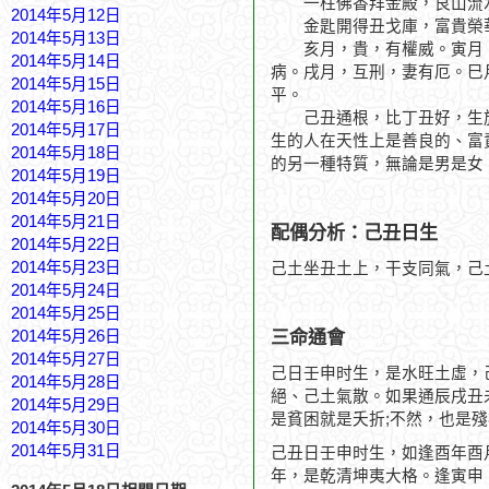
一柱佛香拜金殿，艮山流
2014年5月12日
金匙開得丑戈庫，富貴榮
2014年5月13日
亥月，貴，有權威。寅月，
2014年5月14日
病。戌月，互刑，妻有厄。巳
2014年5月15日
平。
2014年5月16日
己丑通根，比丁丑好，生於
2014年5月17日
生的人在天性上是善良的、富
2014年5月18日
的另一種特質，無論是男是女
2014年5月19日
2014年5月20日
2014年5月21日
配偶分析：己丑日生
2014年5月22日
2014年5月23日
己土坐丑土上，干支同氣，己
2014年5月24日
2014年5月25日
三命通會
2014年5月26日
2014年5月27日
己日壬申时生，是水旺土虛，
2014年5月28日
絕、己土氣散。如果通辰戌丑
2014年5月29日
是貧困就是夭折;不然，也是
2014年5月30日
2014年5月31日
己丑日壬申时生，如逢酉年酉
年，是乾清坤夷大格。逢寅申