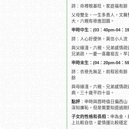
詩：命裡根基旺，家庭福有餘
父母雙全，一生多貴人，文舞
大，六親有祿進田園。
申時中生：(03：40pm-04：19
詩：人心好便休，莫信小人流
與父緣淺，六親、兄弟感情疏
兄弟疏，一憂一喜離祖吉，早
申時末生：(04：20pm-04：59
詩：衣祿先無足，前程若有餘
餘
與母緣淺，六親、兄弟感情疏
病，三十歲平四十益。
點評
：申時與酉時值日偏西山
深知廉恥。但是需要知道過剛
子女的性格和長相：
申為金，
上比較自信，愛情運比較穩定