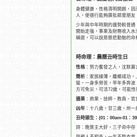
身體健康，性格清明開朗，因
人，使德行能夠廣批鄰里朋友
少年與中年時期的運勢較普通
開始走強，事業及財務收入水
稱道，可以說是慈悲勤勉的命
時命理：農曆丑時生日
性格
：努力奮發之人，沈默寡
簡析
：家族緣薄，離鄉成功，
蠻，一身多勞苦，早年多奔波，
方可免災，可活72歲，可能性
適業
：商業、技師、教員、官
凶年
：十八歲，甘三歲，卅一
丑時頭生：(01：00am-01：39
詩：晚景主大好，三子命中存
與親人不相克，一生不愁衣食