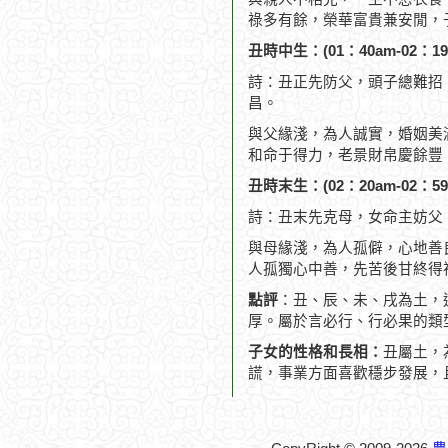
祿多有餘，榮華富貴兼安閒，
丑時中生：(01：40am-02：19
詩：丑正先防父，頭子總難招
昌。
與父緣淺，為人誠實，婚姻美
和命于得力，老景財帛慶餘豐
丑時末生：(02：20am-02：59
詩：丑末先克母，女命主妨父
與母緣淺，為人孤僻，心地善
人孤獨心中善，先苦後甘終得
點評
：丑、辰、未、戌為土，
厚。屬於言必行、行必果的類
子女的性格和長相：
丑屬土，
謊，事業方面喜歡穩步發展，