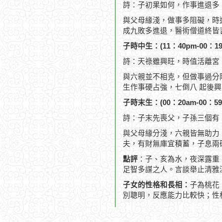
詩：子初果如何，作事進退多
與父母緣淺，做事多阻礙，時
成九敗多進退，醫術僧道終皆
子時中生：(11：40pm-00：19
詩：天祿雖興旺，時值活離宮
與六親並不相克，但做事過分
生作事硬占強，七倒八 起後
子時末生：(00：20am-00：59
詩：子末先喪父，子孫三個有
與父母緣分淺，六親皆無助力
夫，有財無庫宜積蓄，子息兩
點評
：子、亥為水，夜深露重
足智多謀之人。言談舉止清雅
子女的性格和長相：
子為桃花
別聰明，反應能力比較快；性