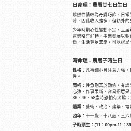
日命理：農曆廿七日生日
雖然性情較為奇變巧詐，日常
薄，因此收入雖多，但額外的
少年時期心性變動不定，且居
運勢略有好轉，事業發展以朝
穩，生活豐足無憂，可以說是
時命理：農曆子時生日
性格
：凡事細心且注意力強，
性。
簡析
：性急剛富於勤儉，有謀
心強，作事果斷，容易招惹是
36、46、58歲時恐怕有災
適業
：藝術、政治、建築、電
凶年
：十一歲，十八歲，三六
子時頭生：(11：00pm-11：39