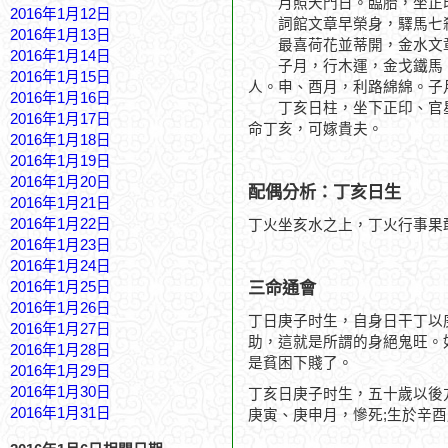
月照天門日。臨胎，坐正
2016年1月12日
詞館文章早榮身，驛馬七
2016年1月13日
最喜荷花並蒂開，金水文
2016年1月14日
子月，行木運，金戈鐵馬。
2016年1月15日
人。申、酉月，利路綿綿。子
2016年1月16日
丁亥日柱，坐下正印、官星
2016年1月17日
命丁亥，可嫁貴夫。
2016年1月18日
2016年1月19日
2016年1月20日
配偶分析：丁亥日生
2016年1月21日
2016年1月22日
丁火坐亥水之上，丁火行事果
2016年1月23日
2016年1月24日
三命通會
2016年1月25日
2016年1月26日
丁日庚子时生，自身日干丁以
2016年1月27日
助，這就是所謂的身絕鬼旺。
2016年1月28日
是貧困下賤了。
2016年1月29日
2016年1月30日
丁亥日庚子时生，五十歲以後
2016年1月31日
庚寅、庚申月，慘死;生於辛