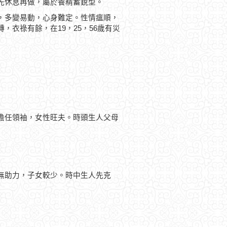
先休息再做，屬於養精蓄銳型。
，多變易動，心身難定。性情瘟順，
衣祿有餘，在19，25，56歲有災
擔任領袖，女性旺夫。時頭生人父母
無助力，子女較少。時中生人先克