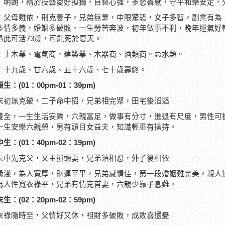
：明朗，精於技藝愛好孤獨，自製心強，多愁善感，守平和樂安定，
：父母難依，刑克妻子，兄弟無靠，中限驚恐，女子多智，副業有為
多情多義，婚姻多破敗，一生勞苦奔波，初年做事不利，晚年運氣好轉，
過此可活73歲，可能死於夏天。
：土木業、電氣商，建築業、木器商、酒類商。忌水類。
：十九歲、甘六歲、五十六歲、七十歲壽終。
生：(01：00pm-01：39pm)
末初無克破，二子命中招，兄弟相完聚，田宅後滔滔
雙全，一生生活安樂，六親富足，做事有分寸，進退有尺度，男性可
一生安樂六親榮，男有頭目女益夫，知識輕重有操持。
生：(01：40pm-02：19pm)
未中先克父，又主損頭妻，兄弟須相忍，外子後相依
緣淺，為人寬厚，財運平平，兄弟感情佳，第一段婚姻難完美，親人
為人性寬衣祿平，兄弟有情克首妻，六親少靠子息難。
生：(02：20pm-02：59pm)
衣祿隨時至，父情好又休，祖財多破敗，成敗喜還憂