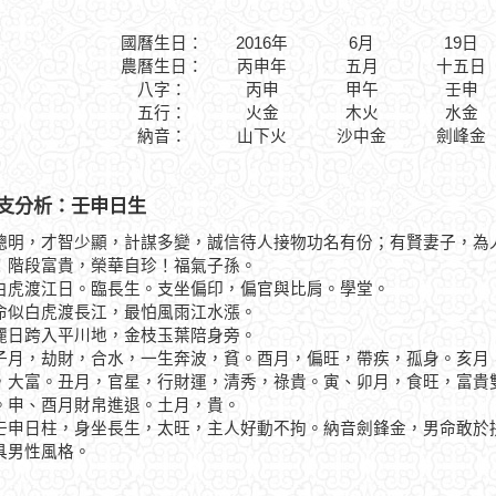
國曆生日：
2016年
6月
19日
農曆生日：
丙申年
五月
十五日
八字：
丙申
甲午
壬申
五行：
火金
木火
水金
納音：
山下火
沙中金
劍峰金
支分析：壬申日生
聰明，才智少顯，計謀多變，誠信待人接物功名有份；有賢妻子，為
！階段富貴，榮華自珍！福氣子孫。
渡江日。臨長生。支坐偏印，偏官與比肩。學堂。
白虎渡長江，最怕風雨江水漲。
跨入平川地，金枝玉葉陪身旁。
，劫財，合水，一生奔波，貧。酉月，偏旺，帶疾，孤身。亥月，
，大富。丑月，官星，行財運，清秀，祿貴。寅、卯月，食旺，富貴
。申、酉月財帛進退。土月，貴。
日柱，身坐長生，太旺，主人好動不拘。納音劍鋒金，男命敢於拼
具男性風格。