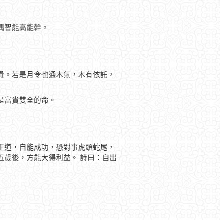
偶智能高能幹。
貴。若是月令也通木氣，木有依託，
是富貴雙全的命。
正道，自能成功，恐對事虎頭蛇尾，
五歲後，方能大得利益。 詩曰：自出