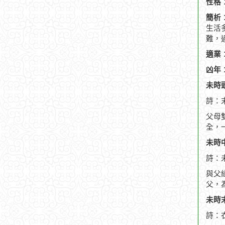
性格
簡析
生活
難，
適業
凶年
未時頭
詩：
父母
全，
未時中
詩：
與父
父，
未時末
詩：