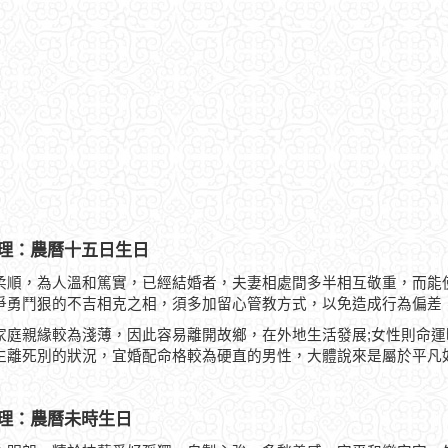
理：農曆十五日生日
柔順，為人溫和篤實，已經結婚者，夫妻相處間多半相互敬重，而能
爭勇鬥狠的不吉相克之相，須多加留心管教方式，以免造成行為偏差
家庭親緣較為淺薄，因此容易離開故鄉，在外地生活發展;女性則命
生離死別的狀況，宜婚配命格較為硬直的男性，大體說來是屬於平凡
理：農曆未時生日