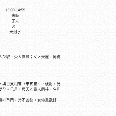
13:00-14:59
未時
丁未
火土
天河水
人英敏，受人喜歡；女人美麗，博得
與日支相害（申亥害），破財，見
雙全。巳月，與天乙貴人同柱，名利
打爭鬥，常不善終。女命重武好