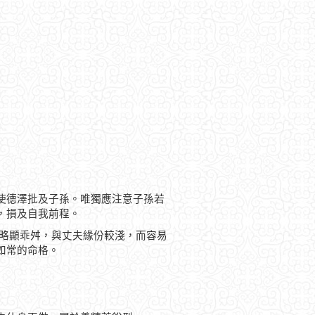
使德澤批及子孫。唯獨應注意子孫若
，損及自我前程。
運略顯乖舛，與丈夫緣份較淺，而容易
如常的命格。