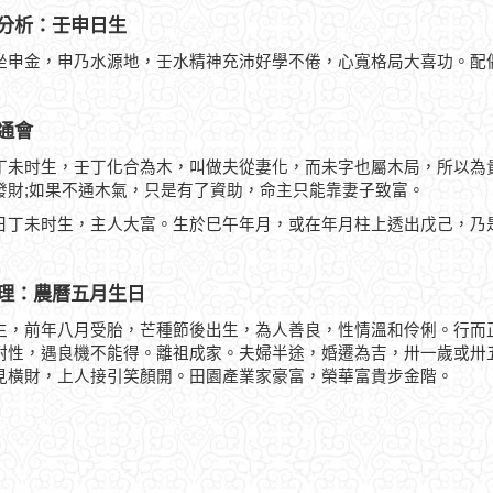
分析：壬申日生
坐申金，申乃水源地，壬水精神充沛好學不倦，心寬格局大喜功。配
通會
丁未时生，壬丁化合為木，叫做夫從妻化，而未字也屬木局，所以為
發財;如果不通木氣，只是有了資助，命主只能靠妻子致富。
日丁未时生，主人大富。生於巳午年月，或在年月柱上透出戊己，乃
理：農曆五月生日
生，前年八月受胎，芒種節後出生，為人善良，性情溫和伶俐。行而
耐性，遇良機不能得。離祖成家。夫婦半途，婚遷為吉，卅一歲或卅
見橫財，上人接引笑顏開。田園產業家豪富，榮華富貴步金階。