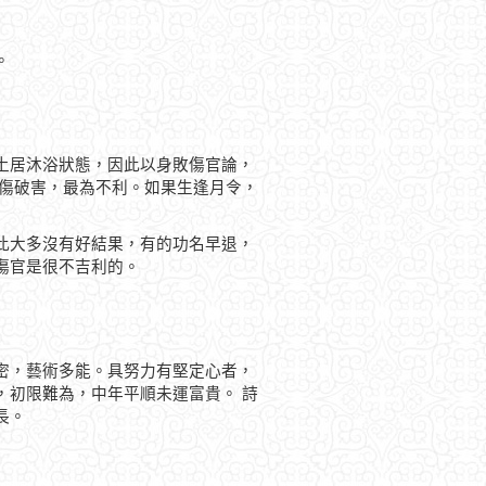
。
土居沐浴狀態，因此以身敗傷官論，
刑傷破害，最為不利。如果生逢月令，
此大多沒有好結果，有的功名早退，
傷官是很不吉利的。
密，藝術多能。具努力有堅定心者，
，初限難為，中年平順未運富貴。 詩
長。