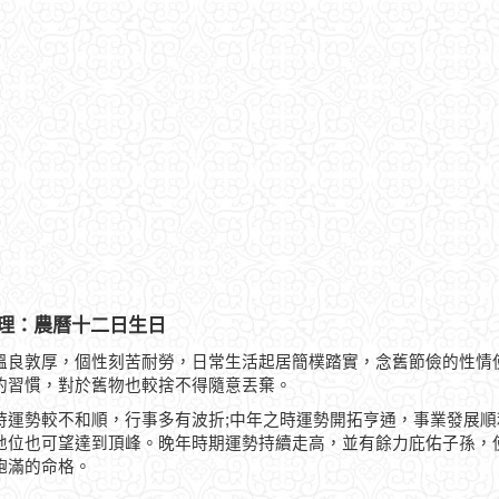
理：農曆十二日生日
溫良敦厚，個性刻苦耐勞，日常生活起居簡樸踏實，念舊節儉的性情
的習慣，對於舊物也較捨不得隨意丟棄。
時運勢較不和順，行事多有波折;中年之時運勢開拓亨通，事業發展
地位也可望達到頂峰。晚年時期運勢持續走高，並有餘力庇佑子孫，
飽滿的命格。