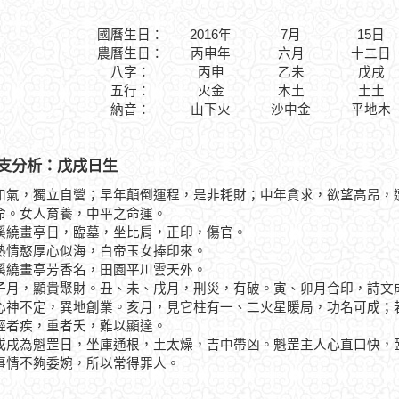
國曆生日：
2016年
7月
15日
農曆生日：
丙申年
六月
十二日
八字：
丙申
乙未
戊戌
五行：
火金
木土
土土
納音：
山下火
沙中金
平地木
支分析：戊戌日生
和氣，獨立自營；早年顛倒運程，是非耗財；中年貪求，欲望高昂，
命。女人育養，中平之命運。
畫亭日，臨墓，坐比肩，正印，傷官。
憨厚心似海，白帝玉女捧印來。
畫亭芳香名，田園平川雲天外。
，顯貴聚財。丑、未、戌月，刑災，有破。寅、卯月合印，詩文成
心神不定，異地創業。亥月，見它柱有一、二火星暖局，功名可成；
輕者疾，重者夭，難以顯達。
為魁罡日，坐庫通根，土太燥，吉中帶凶。魁罡主人心直口快，臨
事情不夠委婉，所以常得罪人。