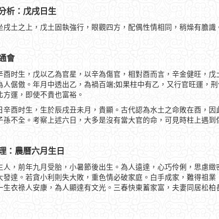
分析：戊戌日生
坐戌土之上，戊土固執強行，眼觀四方，配偶性情相同，稍燥有膽識
通會
辛酉时生，戊以乙為官星，以辛為傷官，相對酉而言，辛金健旺，戊
為人倨傲。年月中透出乙，為禍百端;如果柱中有乙，又行官旺運，
北方運，即使不貴也富裕。
日辛酉时生，生於辰戌丑未月，貴顯。古代認為水土之命敗在酉，因
子孫不全。考察上述六日，大多是沒有當大官的命，可見時柱上遇到
理：農曆六月生日
生人，前年九月受胎，小暑節後出生。為人遠達，心巧伶俐，思慮緻
大發達。若貪小利則失大敗，重色情必破家庭。白手成家，難得祖業
一生衣祿人安康，為人顯達有文光。三春快東蓄家富，夫妻同居松柏