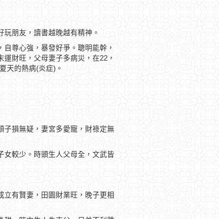
好玩朋友，讀書越晚越有精神。
，自尊心強，暴發好爭。聰明能幹，
運財旺，父母妻子多病災，在22，
夏天的熱病(炎症)。
頭子損無疑，妻宮多愛寵，財祿定無
子女較少。時頭生人父母全，文武皆
成立有賢妻，田園財業旺，晚子更相