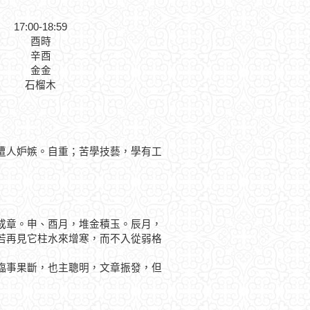
17:00-18:59
酉時
辛酉
金金
石榴木
遭人妒嫉。自重；苦學技藝，學有工
章。申、酉月，堆金積玉。辰月，
若再見它柱水來增寒，而不入從弱格
事果斷，也主聰明，文章振發，但