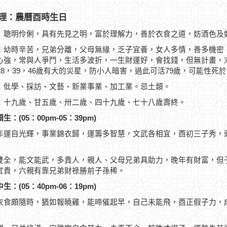
理：農曆酉時生日
：聰明伶俐，具有先見之明，富於理解力，善於衣食之道，妨酒色及
：幼時辛苦，兄弟分離，父母無緣，乏子宜養，女人多情，善多機密
心強，常與人爭鬥，生活多波折，一生財運好，會找錢，但無計畫，末
，28，39，46歲有大的災星，防小人暗害，過此可活79歲，可能性死於
：仳學、採訪、文藝、新業事業、加工業。忌土類。
：十九歲、甘五歲、卅二歲、四十九歲、七十八歲壽終。
生：(05：00pm-05：39pm)
年運自光輝，事業錦衣歸，運籌多智慧，文武各相宜，酉初三子秀，
雙全，能文能武，多貴人，親人、父母兄弟具助力，晚年有財富，但
官貴，六親有靠兄弟財祿勝前子孫稀。
生：(05：40pm-06：19pm)
衣食頗隨時，猶如報曉雞，能啼催起早，自己未能飛，酉正假子力，