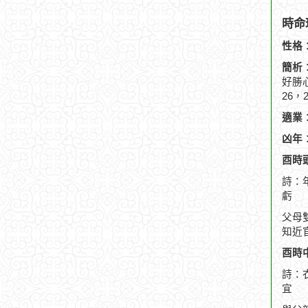
時命
性格
簡析
好勝
26
適業
凶年
酉時頭
詩：
虧
父母
知近
酉時中
詩：
宜