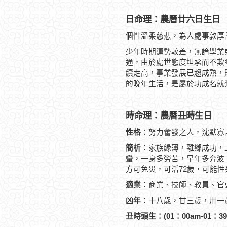
日命理：農曆廿六日生日
個性溫柔慈悲，為人處事敦厚
少年時期運勢較差，無論學業
通，由於處世態度坦承而不欺
續走高，事業發展已趨成熟，
的晚年生活，是屬於功成名就
時命理：農曆丑時生日
性格
：努力奮發之人，沈默寡
簡析
：家族緣薄，離鄉成功，
蠻，一身多勞苦，早年多奔波，
方可免災，可活72歲，可能性
適業
：商業、技師、教員、官
凶年
：十八歲，甘三歲，卅一
丑時頭生：(01：00am-01：39