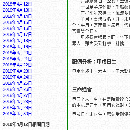
青龍獻藝日。臨養，坐偏財
2018年4月12日
一世榮華走他鄉，千般藝
2018年4月13日
官星印星來捧上，風流多
2018年4月14日
子月，書海成名。丑、未月
2018年4月15日
全。午月，富而貴。辰月，僧
2018年4月16日
富貴雙全日。
2018年4月17日
甲戌得庫通根身旺，坐下偏
2018年4月18日
罪人，難免受到打擊、排擠。
2018年4月19日
2018年4月20日
2018年4月21日
配偶分析：甲戌日生
2018年4月22日
2018年4月23日
甲木坐戌土，木克土，甲木緊
2018年4月24日
2018年4月25日
三命通會
2018年4月26日
2018年4月27日
甲日辛未时生，這是時貴逢官
2018年4月28日
的本氣是己土，可用它為財，
2018年4月29日
2018年4月30日
甲戌日辛未时生，應先受刑傷
2018年4月12日相關日期