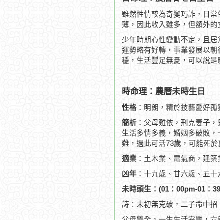
雖然性情較為奇變巧詐，日常
薄，因此收入雖多，但額外的
少年時期心性變動不定，且居
運勢略有好轉，事業發展以朝
穩，生活豐足無憂，可以說是
時命理：農曆未時生日
性格
：明朗，精於技藝愛好孤
簡析
：父母難依，刑克妻子，
生活多情多義，婚姻多破敗，一
難，過此可活73歲，可能死於
適業
：土木業、電氣商，建築
凶年
：十九歲、甘六歲、五十
未時頭生：(01：00pm-01：39
詩：末初無克破，二子命中招
父母雙全，一生生活安樂，六