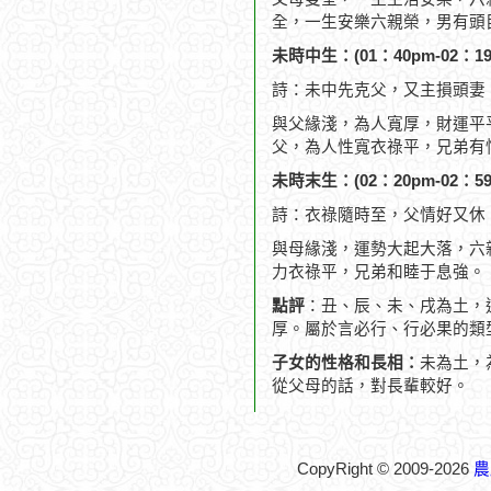
全，一生安樂六親榮，男有頭
未時中生：(01：40pm-02：19
詩：未中先克父，又主損頭妻
與父緣淺，為人寬厚，財運平
父，為人性寬衣祿平，兄弟有
未時末生：(02：20pm-02：59
詩：衣祿隨時至，父情好又休
與母緣淺，運勢大起大落，六
力衣祿平，兄弟和睦于息強。
點評
：丑、辰、未、戌為土，
厚。屬於言必行、行必果的類
子女的性格和長相：
未為土，
從父母的話，對長輩較好。
CopyRight © 2009-2026
農