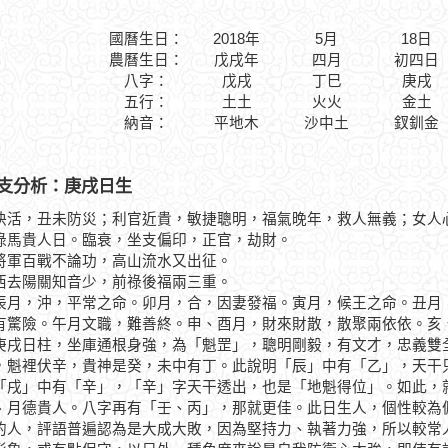
國曆生日：
2018年
5月
18日
農曆生日：
戊戌年
四月
初四日
八字：
戊戌
丁巳
庚戌
五行：
土土
火火
金土
納音：
平地木
沙中土
釵釧金
支分析：庚戌日生
快活，丑未防災；利官近貴，敏捷聰明，福氣晚年，救人無義；女人
貴人日。臨衰，坐支偏印，正官，劫財。
百戰不論功，高山流水又出征。
陽關知音少，前祿後福兩三重。
，沖，平常之命。卯月，合，因妻發福。寅月，候王之命。丑月，
有驚險。午月文職，難善終。申、酉月，財來財散，散聚兩依依。亥
日柱，坐庫通根身強，為「魁罡」，聰明剛毅，有文才，忠義雙全
，魁裡伏辛，貴神是癸，未中有丁。此說明「辰」中有「乙」，天干
「戌」中有「辛」，「辛」字天干透出，也是「地魁得位」。如此，
、月德貴人。八字再有「壬、丙」，那就更佳。此日生人，個性較為
的人，評語普遍認為是大成大敗，因為堅持力、執著力強，所以較常