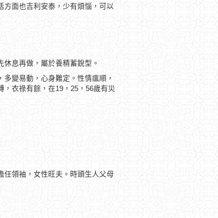
活方面也吉利安泰，少有煩惱，可以
先休息再做，屬於養精蓄銳型。
，多變易動，心身難定。性情瘟順，
衣祿有餘，在19，25，56歲有災
擔任領袖，女性旺夫。時頭生人父母