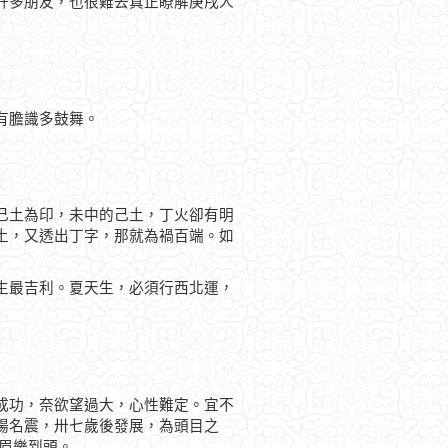
許多朋友，也很難去真正瞭解庚戌人
有膽識多鼓舞。
己土為印，未中的己土，丁火卻有明
土，又透出丁字，那就為禍百端。如
生最吉利。夏天生，必須行西北運，
成功，奈欲望過大，心性難定。宜不
揚名震，卅七歲後發展，為頭目之
眉樂到頭。