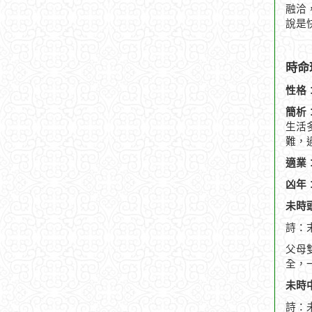
融洽
說是
時命
性格
簡析
生活
難，
適業
凶年
未時頭
詩：
父母
全，
未時中
詩：