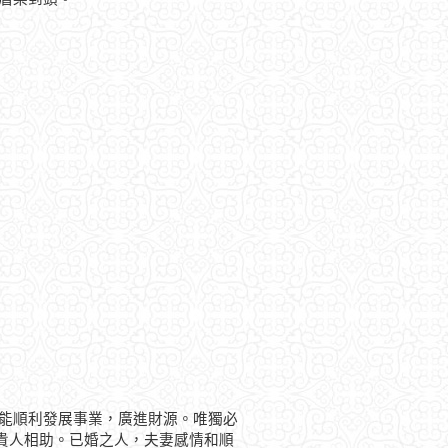
而能順利發展事業，廣進財源。唯獨必
貴人相助。已婚之人，夫妻感情和順