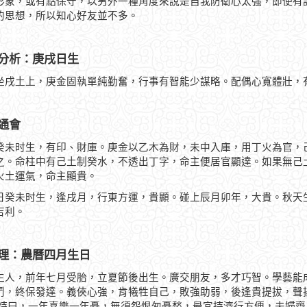
形象，或有點保守，以另外一種角度來說是自我防衛心太強，即使有
的思想，所以知心好友並不多。
分析：庚戌日生
坐戌土上，庚金固執單純勤奮，行事有智能少謀略。配偶心寬體壯，
通會
癸未时生，有印、財庫。庚金以乙木為財，未中入庫，用丁火為官，
之。命柱中有己土制癸水，不透出丁字，命主便居官顯達。如果無己
火土運氣，命主顯貴。
日癸未时生，逢戌月，行東方運，貴顯。碰上辰月卯年，大貴。秋天
吉利。
理：農曆四月生日
生人，前年七月受胎，立夏節後出生。廣交朋友，多才巧智。學藝能
鬥，終保發達。義俠心強，肯犧牲自己，敗強助弱，後逢貴提拔，聲
 詩曰，一年喜樂一年憂，無須怨恨匆憂愁，最宜持濟行方便，夫婦齊