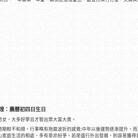
理：農曆初四日生日
男女，大多好學且才智出眾大富大貴。
時期較不和順，行事略有拖磨波折的感覺;中年以後運勢逐漸提升，
心家庭生活的相處，多有是非紛爭，若是遠行外出發展，則容易獲得