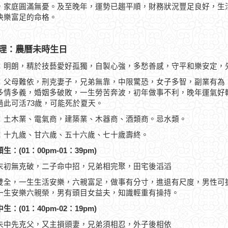
，家庭圓滿無憂。及至晚年，運勢已趨平順，財務狀況豐足良好，生
快樂富足的命格。
理：農曆未時生日
：明朗，精於技藝愛好孤獨，自製心強，多愁善感，守平和樂安定，
：父母難依，刑克妻子，兄弟無靠，中限驚恐，女子多智，副業有為
多情多義，婚姻多破敗，一生勞苦奔波，初年做事不利，晚年運氣好轉，
過此可活73歲，可能死於夏天。
：土木業、電氣商，建築業、木器商、酒類商。忌水類。
：十九歲、甘六歲、五十六歲、七十歲壽終。
生：(01：00pm-01：39pm)
末初無克破，二子命中招，兄弟相完聚，田宅後滔滔
雙全，一生生活安樂，六親富足，做事有分寸，進退有尺度，男性可
一生安樂六親榮，男有頭目女益夫，知識輕重有操持。
生：(01：40pm-02：19pm)
未中先克父，又主損頭妻，兄弟須相忍，外子後相依