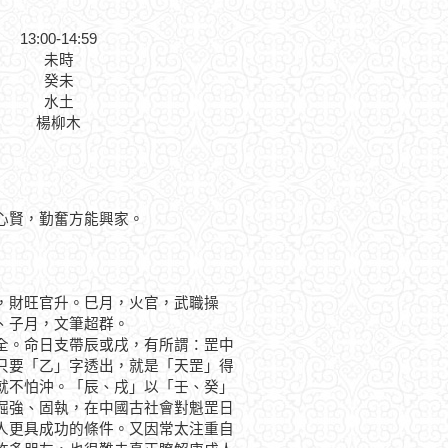
13:00-14:59
未時
癸未
水土
楊柳木
心賢，勤奮方能興家。
財旺官升。巳月，火官，武職操
、子月，文筆超群。
。命日支帶辰或戌，有所謂：罡中
只要「乙」字透出，就是「天罡」得
就不怕沖。「辰、戌」以「壬、癸」
倔強、固執，在中國古社會對魁罡日
人更具成功的條件。又因常太注重自