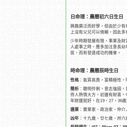
日命理：農曆初六日生日
興趣廣泛而好學，但由於少有
上沒有父兄可以倚賴，因此多
少年時期發展有限，事業及財
人處事之時，應多加注意長幼
拔，而有發達成功的機會。
時命理：農曆辰時生日
性格
：氣質高貴，富積極性，
簡析
：聰明伶俐，意志強固，
待人熱情大方，初運有財喜，
年財運就好，在19，27，36
適業
：實業家、政治家、仲介
凶年
：十九歲、廿七歲、卅六