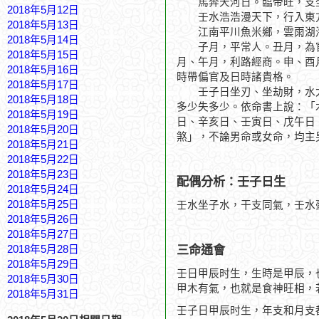
馬奔天河日。臨帝旺，支
2018年5月12日
壬水浩浩漫天下，行入東
2018年5月13日
江南平川魚米鄉，雲雨湖
2018年5月14日
子月，平常人。丑月，為官
2018年5月15日
月、午月，利路經商。申、酉
2018年5月16日
時帶偏官及日時諸貴格。
2018年5月17日
壬子日坐刃、坐劫財，水太
2018年5月18日
多少失多少。依命書上說：「
2018年5月19日
日、辛亥日、壬寅日、戊午日
2018年5月20日
煞」，不論男命或女命，均主
2018年5月21日
2018年5月22日
2018年5月23日
配偶分析：壬子日生
2018年5月24日
2018年5月25日
壬水坐子水，干支同氣，壬水
2018年5月26日
2018年5月27日
三命通會
2018年5月28日
2018年5月29日
壬日甲辰时生，生時是甲辰，
2018年5月30日
甲木有氣，也就是食神旺相，
2018年5月31日
壬子日甲辰时生，年支和月支