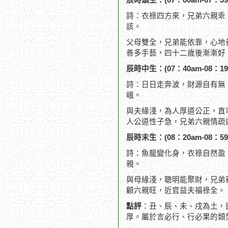
辰時頭生：(07：00am-07：39
詩：衣祿四方來，兄弟六親乖
該。
父母雙全，兄弟能依靠，心地
善多手藝，四十二歲後漸漸好
辰時中生：(07：40am-08：19
詩：日日走奔波，財源自有無
峨。
與夫緣淺，為人厚道公正，直
人公道性子急，兄弟六親情疏
辰時末生：(08：20am-08：59
詩：魚龍變化身，衣祿自然盈
親。
與母緣淺，聰明能聚財，兄弟
顧六親旺，近官益夫福祿全。
點評
：丑、辰、未、戌為土，
厚。屬於言必行、行必果的類