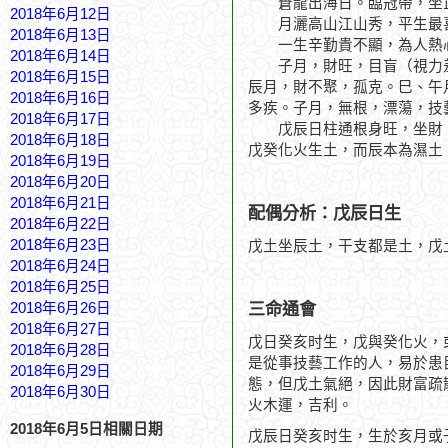
蒼龍出海日。臨冠帶，坐正
2018年6月12日
月灑高山江山秀，平生最
2018年6月13日
一生辛勤貴不顯，為人熱
2018年6月14日
子月，財旺，目盲（視力差
2018年6月15日
辰月，財不聚，孤克。巳、午
2018年6月16日
多疾。子月，無根，漂蕩，技
2018年6月17日
戊辰日柱通根身旺，坐財、
2018年6月18日
戊癸化火生土，而辰本為濕土
2018年6月19日
2018年6月20日
2018年6月21日
配偶分析：戊辰日生
2018年6月22日
2018年6月23日
戊土坐辰土，干支都是土，戊
2018年6月24日
2018年6月25日
三命通會
2018年6月26日
2018年6月27日
戊日癸亥时生，戊與癸化火，
2018年6月28日
是從事技藝工作的人，易於患
2018年6月29日
態，但戊土氣絕，因此財富疏
2018年6月30日
火木運，吉利。
2018年6月5日相關日期
戊辰日癸亥时生，生於亥月或