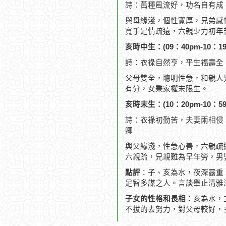
詩：萬種風流好，功名自有成
與母緣淺，個性寬厚，兄弟感
寬手足情疏遠，六親少力初年
亥時中生：(09：40pm-10：19
詩：衣祿自然亨，平生福壽全
父母雙全，聰明性急，和親人
有分，女秉家權末限生。
亥時末生：(10：20pm-10：59
詩：衣祿初勤苦，夫妻兩相侵
卿
與父緣淺，性急心善，六親疏
六親疏，兄親難為早年勞，男
點評
：子、亥為水，夜深露重
足智多謀之人。言談舉止清雅
子女的性格和長相：
亥為水，
不拔的去努力，對父母較好，