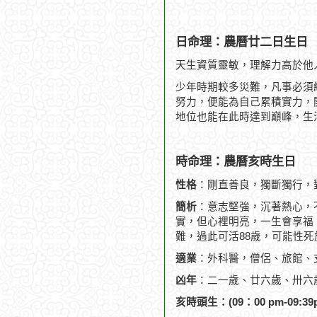
日命理：農曆廿二日生日
天生資質靈敏，理解力高於他
少年時期較多災難，凡事必須
努力，便能為自己累積實力，
地位也能在此時達到巔峰，生
時命理：農曆亥時生日
性格
：剛直善良，獨斷獨行，
簡析
：意志堅強，沉著熱心，
實，但心裡明亮，一生會享福，
難，過此可活88歲，可能性死
適業
：外科醫，僧侶、旅館、
凶年
：二一歲、廿六歲、卅六
亥時頭生：(09：00 pm-09:39